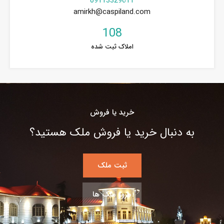
09113329611
amirkh@caspiland.com
108
املاک ثبت شده
خرید یا فروش
به دنبال خرید یا فروش ملک هستید؟
ثبت ملک
مرور ملک ها