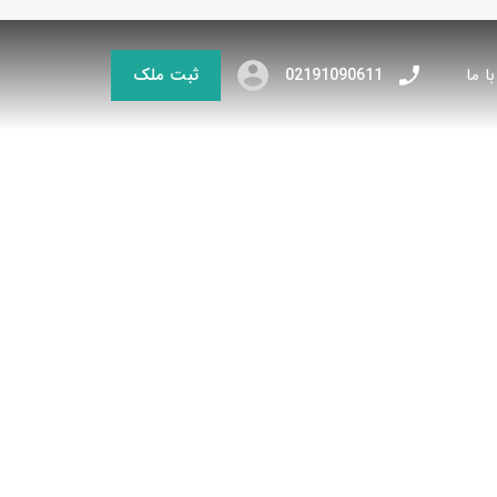
ا ما
ثبت ملک
02191090611