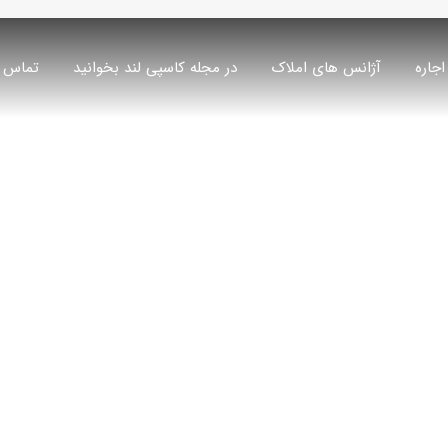
اجاره
آژانس های املاک
در مجله کاسپی لند بخوانید
تماس ب