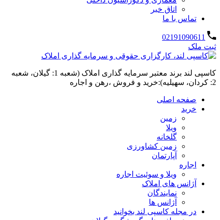
اتاق خبر
تماس با ما
02191090611
ثبت ملک
کاسپی لند برند معتبر سرمایه گذاری املاک (شعبه 1: گیلان، شعبه
2: کردان، سهیلیه):خرید و فروش ،رهن و اجاره
صفحه اصلی
خرید
زمین
ویلا
گلخانه
زمین کشاورزی
آپارتمان
اجاره
ویلا و سوئیت اجاره
آژانس های املاک
نمایندگان
آژانس ها
در مجله کاسپی لند بخوانید