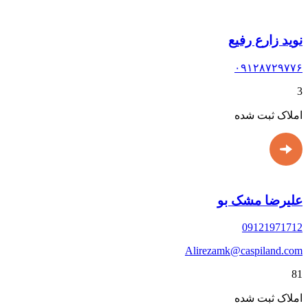
نوید زارع رفیع
۰۹۱۲۸۷۲۹۷۷۶
3
املاک ثبت شده
علیرضا مشک بو
09121971712
Alirezamk@caspiland.com
81
املاک ثبت شده