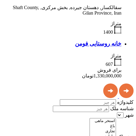
سقالکسار, دهستان جیرده, بخش مرکزی, Shaft County,
Gilan Province, Iran
متراژ
1400
خانه روستایی فومن
متراژ
607
برای فروش
1,330,000,000تومان
کلیدواژه
شناسه ملک
شهر