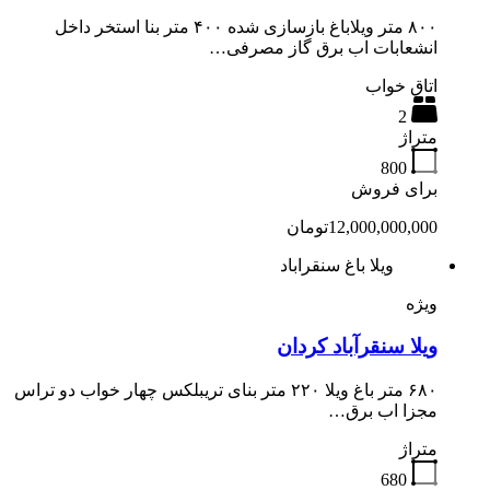
۸۰۰ متر ویلاباغ بازسازی شده ۴۰۰ متر بنا استخر داخل
انشعابات اب برق گاز مصرفی…
اتاق خواب
2
متراژ
800
برای فروش
12,000,000,000تومان
ویلا باغ سنقراباد
ویژه
ویلا سنقرآباد کردان
۶۸۰ متر باغ ویلا ۲۲۰ متر بنای تریبلکس چهار خواب دو تراس
مجزا اب برق…
متراژ
680