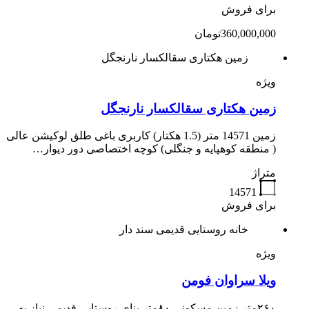
برای فروش
360,000,000تومان
زمین هکتاری سقالکسار نارنجگل
ویژه
زمین هکتاری سقالکسار نارنجگل
زمین 14571 متر (1.5 هکتار) کاربری باغی طلق لوکیشن عالی
( منطقه کوهپایه و جنگلی) کوچه اختصاصی دور دیوار…
متراژ
14571
برای فروش
خانه روستایی قدیمی سند دار
ویژه
ویلا سراوان فومن
۲۶۰متر زمین مسکونی ۸۰متر بنای روستایی قدیمی نیاز به