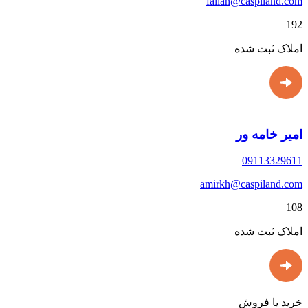
fallah@caspiland.com
192
املاک ثبت شده
امیر خامه ور
09113329611
amirkh@caspiland.com
108
املاک ثبت شده
خرید یا فروش