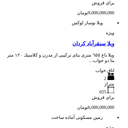
برای فروش
9,000,000,000تومان
ویلا نوساز لوکس
ویژه
ویلا سنقرآباد کردان
ويلا باغ ٦٥٥ مترى بناى تركيبى از مدرن و كلاسيك ١٢٠ متر
بنا دو خواب…
اتاق خواب
2
متراژ
655
برای فروش
6,000,000,000تومان
زمین مسکونی آماده ساخت
ویژه