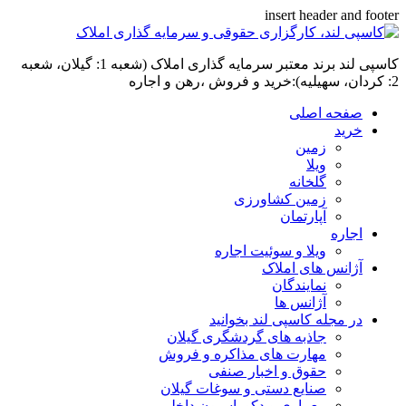
insert header and footer
کاسپی لند برند معتبر سرمایه گذاری املاک (شعبه 1: گیلان، شعبه
2: کردان، سهیلیه):خرید و فروش ،رهن و اجاره
صفحه اصلی
خرید
زمین
ویلا
گلخانه
زمین کشاورزی
آپارتمان
اجاره
ویلا و سوئیت اجاره
آژانس های املاک
نمایندگان
آژانس ها
در مجله کاسپی لند بخوانید
جاذبه های گردشگری گیلان
مهارت های مذاکره و فروش
حقوق و اخبار صنفی
صنایع دستی و سوغات گیلان
معماری و دکوراسیون داخلی