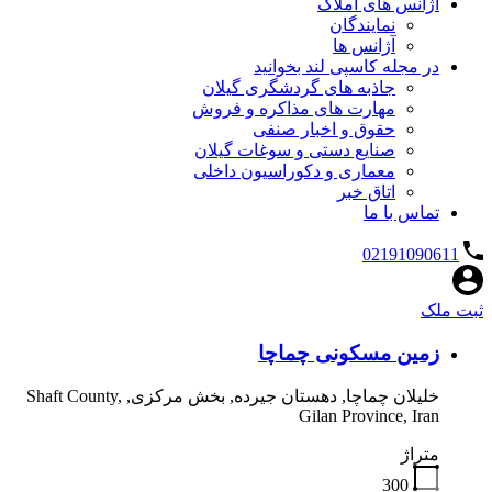
آژانس های املاک
نمایندگان
آژانس ها
در مجله کاسپی لند بخوانید
جاذبه های گردشگری گیلان
مهارت های مذاکره و فروش
حقوق و اخبار صنفی
صنایع دستی و سوغات گیلان
معماری و دکوراسیون داخلی
اتاق خبر
تماس با ما
02191090611
ثبت ملک
زمین مسکونی چماچا
خلیلان چماچا, دهستان جیرده, بخش مرکزی, Shaft County,
Gilan Province, Iran
متراژ
300