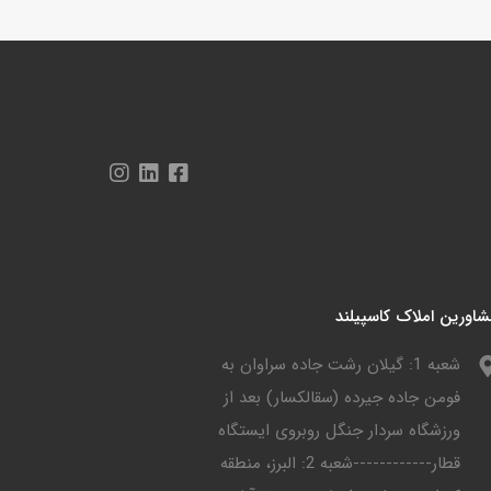
اورین املاک کاسپیلند
شعبه 1: گیلان رشت جاده سراوان به
فومن جاده جیرده (سقالکسار) بعد از
ورزشگاه سردار جنگل روبروی ایستگاه
قطار------------شعبه 2: البرز، منطقه