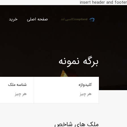
insert header and footer
صفحه اصلی
خرید
برگه نمونه
کلیدواژه
شناسه ملک
ملک های شاخص