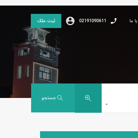
ا ما
ثبت ملک
02191090611
جستجو