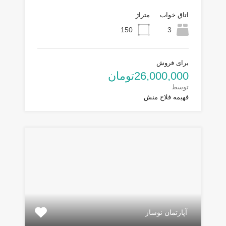
اتاق خواب
متراژ
150
3
برای فروش
26,000,000تومان
توسط
فهیمه فلاح منش
آپارتمان نوساز