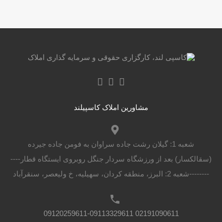
مشاورین املاک کاسپیلند
شعبه 1: گیلان رشت جاده سراوان به فومن جاده جیرده
(سقالکسار) بعد از ورزشگاه سردار جنگل روبروی ایستگاه قطار----
--------شعبه 2: البرز، منطقه کردان، سهیلیه، خ ولیعصر، سنقرآباد
02191090611 09120259611-09113329611