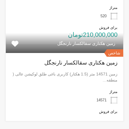
متراژ
520
برای فروش
210,000,000تومان
زمین هکتاری سقالکسار نارنجگل
شاخص
زمین هکتاری سقالکسار نارنجگل
زمین 14571 متر (1.5 هکتار) کاربری باغی طلق لوکیشن عالی (
منطقه…
متراژ
14571
برای فروش