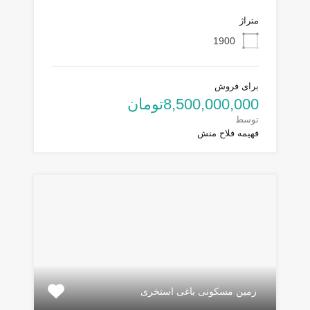
متراژ
1900
برای فروش
8,500,000,000تومان
توسط
فهیمه فلاح منش
زمین مسکونی باغی استخری