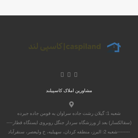
مشاورین املاک کاسپیلند
شعبه 1: گیلان رشت جاده سراوان به فومن جاده جیرده
(سقالکسار) بعد از ورزشگاه سردار جنگل روبروی ایستگاه قطار----
--------شعبه 2: البرز، منطقه کردان، سهیلیه، خ ولیعصر، سنقرآباد