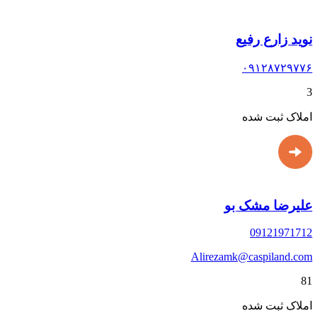
نوید زارع رفیع
۰۹۱۲۸۷۲۹۷۷۶
3
املاک ثبت شده
علیرضا مشک بو
09121971712
Alirezamk@caspiland.com
81
املاک ثبت شده