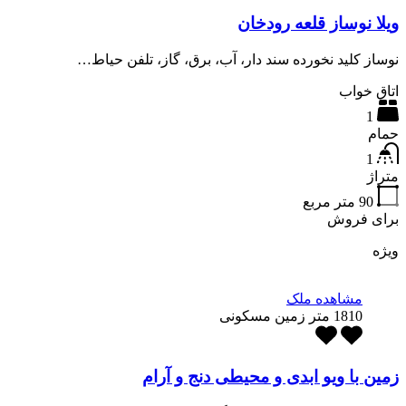
ویلا نوساز قلعه رودخان
نوساز کلید نخورده سند دار، آب، برق، گاز، تلفن حیاط…
اتاق خواب
1
حمام
1
متراژ
90
متر مربع
برای فروش
ویژه
مشاهده ملک
1810 متر زمین مسکونی
زمین با ویو ابدی و محیطی دنج و آرام