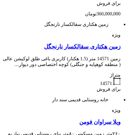
برای فروش
360,000,000تومان
زمین هکتاری سقالکسار نارنجگل
ویژه
زمین هکتاری سقالکسار نارنجگل
زمین 14571 متر (1.5 هکتار) کاربری باغی طلق لوکیشن عالی
( منطقه کوهپایه و جنگلی) کوچه اختصاصی دور دیوار…
متراژ
14571
برای فروش
خانه روستایی قدیمی سند دار
ویژه
ویلا سراوان فومن
۲۶۰متر زمین مسکونی ۸۰متر بنای روستایی قدیمی نیاز به