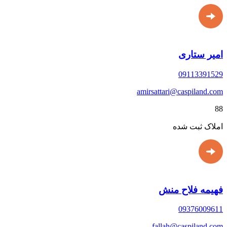
امیر ستاری
09113391529
amirsattari@caspiland.com
88
املاک ثبت شده
فهیمه فلاح منش
09376009611
fallah@caspiland.com