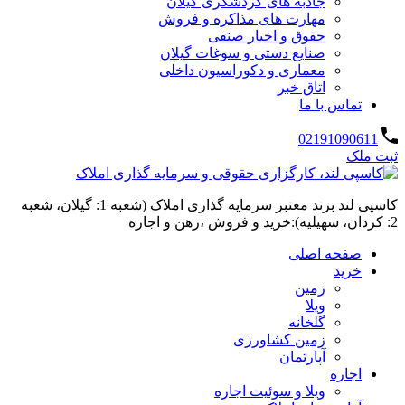
جاذبه های گردشگری گیلان
مهارت های مذاکره و فروش
حقوق و اخبار صنفی
صنایع دستی و سوغات گیلان
معماری و دکوراسیون داخلی
اتاق خبر
تماس با ما
02191090611
ثبت ملک
کاسپی لند برند معتبر سرمایه گذاری املاک (شعبه 1: گیلان، شعبه
2: کردان، سهیلیه):خرید و فروش ،رهن و اجاره
صفحه اصلی
خرید
زمین
ویلا
گلخانه
زمین کشاورزی
آپارتمان
اجاره
ویلا و سوئیت اجاره