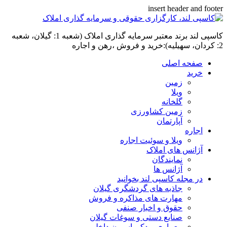
insert header and footer
کاسپی لند برند معتبر سرمایه گذاری املاک (شعبه 1: گیلان، شعبه
2: کردان، سهیلیه):خرید و فروش ،رهن و اجاره
صفحه اصلی
خرید
زمین
ویلا
گلخانه
زمین کشاورزی
آپارتمان
اجاره
ویلا و سوئیت اجاره
آژانس های املاک
نمایندگان
آژانس ها
در مجله کاسپی لند بخوانید
جاذبه های گردشگری گیلان
مهارت های مذاکره و فروش
حقوق و اخبار صنفی
صنایع دستی و سوغات گیلان
معماری و دکوراسیون داخلی