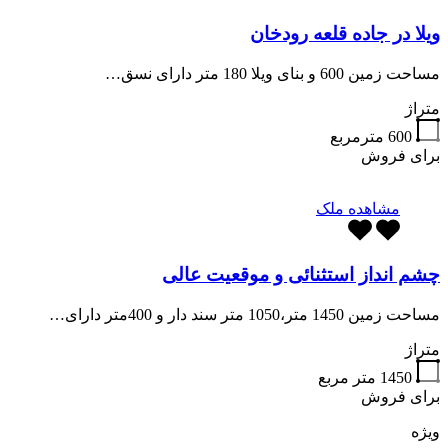
ویلا در جاده قلعه رودخان
مساحت زمین 600 و بنای ویلا 180 متر دارای نسق…
متراژ
600
مترمربع
برای فروش
مشاهده ملک
چشم انداز استثنائی و موقعیت عالی
مساحت زمین 1450 متر،1050 متر سند دار و 400متر دارای…
متراژ
1450
متر مربع
برای فروش
ویژه