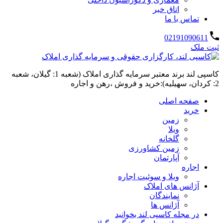
اتاق خبر
تماس با ما
02191090611
ثبت ملک
کاسپی لند برند معتبر سرمایه گذاری املاک (شعبه 1: گیلان، شعبه
2: کردان، سهیلیه):خرید و فروش ،رهن و اجاره
صفحه اصلی
خرید
زمین
ویلا
گلخانه
زمین کشاورزی
آپارتمان
اجاره
ویلا و سوئیت اجاره
آژانس های املاک
نمایندگان
آژانس ها
در مجله کاسپی لند بخوانید