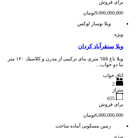
برای فروش
9,000,000,000تومان
ویلا نوساز لوکس
ویژه
ویلا سنقرآباد کردان
ويلا باغ ٦٥٥ مترى بناى تركيبى از مدرن و كلاسيك ١٢٠ متر
بنا دو خواب…
اتاق خواب
2
متراژ
655
برای فروش
6,000,000,000تومان
زمین مسکونی آماده ساخت
ویژه