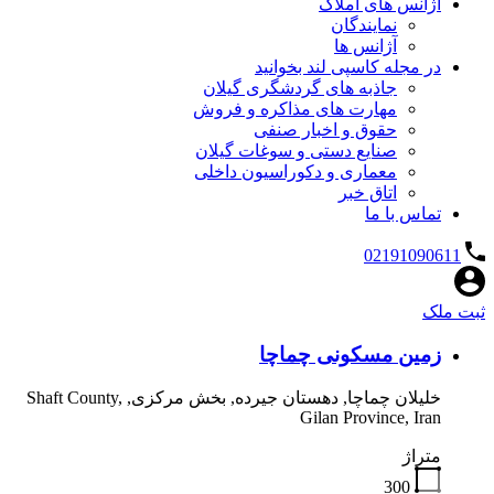
آژانس های املاک
نمایندگان
آژانس ها
در مجله کاسپی لند بخوانید
جاذبه های گردشگری گیلان
مهارت های مذاکره و فروش
حقوق و اخبار صنفی
صنایع دستی و سوغات گیلان
معماری و دکوراسیون داخلی
اتاق خبر
تماس با ما
02191090611
ثبت ملک
زمین مسکونی چماچا
خلیلان چماچا, دهستان جیرده, بخش مرکزی, Shaft County,
Gilan Province, Iran
متراژ
300