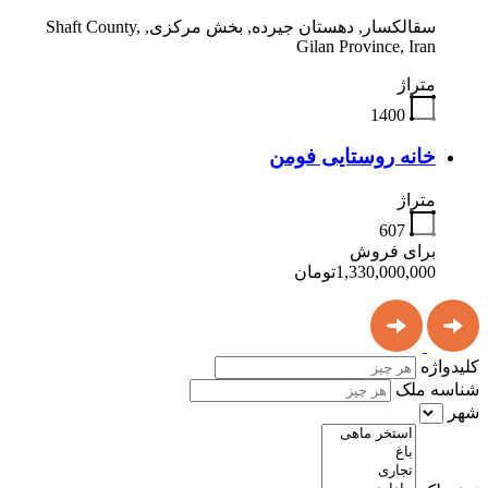
سقالکسار, دهستان جیرده, بخش مرکزی, Shaft County,
Gilan Province, Iran
متراژ
1400
خانه روستایی فومن
متراژ
607
برای فروش
1,330,000,000تومان
کلیدواژه
شناسه ملک
شهر