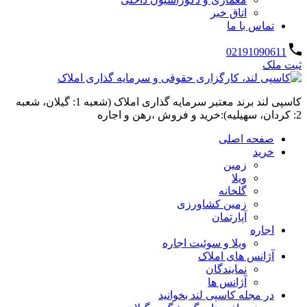
اتاق خبر
تماس با ما
02191090611
ثبت ملک
کاسپی لند برند معتبر سرمایه گذاری املاک (شعبه 1: گیلان، شعبه
2: کردان، سهیلیه):خرید و فروش ،رهن و اجاره
صفحه اصلی
خرید
زمین
ویلا
گلخانه
زمین کشاورزی
آپارتمان
اجاره
ویلا و سوئیت اجاره
آژانس های املاک
نمایندگان
آژانس ها
در مجله کاسپی لند بخوانید