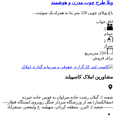
ویلا طرح چوب مدرن و هوشمند
باغ ویلای چوبی 220 متر بنا به همراه یک سوئیت…
اتاق خواب
3
حمام
2
متراژ
220
مترمربع
برای فروش
مشاورین املاک کاسپیلند
شعبه 1: گیلان رشت جاده سراوان به فومن جاده جیرده
(سقالکسار) بعد از ورزشگاه سردار جنگل روبروی ایستگاه قطار----
--------شعبه 2: البرز، منطقه کردان، سهیلیه، خ ولیعصر، سنقرآباد