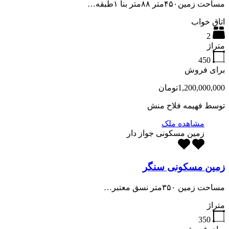
مساحت زمین۴۵۰متر ۸۸متر بنا ۱طبقه…
اتاق خواب
2
متراژ
450
برای فروش
1,200,000,000تومان
توسط
فهیمه فلاح منش
مشاهده ملک
زمین مسکونی جواز دار
زمین مسکونی سنگر
مساحت زمین ۳۵۰متر نسق معتبر…
متراژ
350