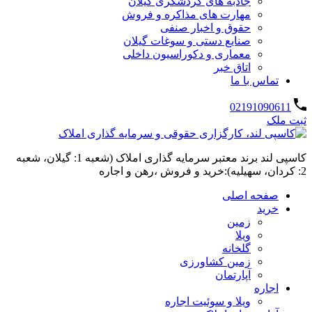
جاذبه های گردشگری گیلان
مهارت های مذاکره و فروش
حقوق و اخبار صنفی
صنایع دستی و سوغات گیلان
معماری و دکوراسیون داخلی
اتاق خبر
تماس با ما
02191090611
ثبت ملک
کاسپی لند برند معتبر سرمایه گذاری املاک (شعبه 1: گیلان، شعبه
2: کردان، سهیلیه):خرید و فروش ،رهن و اجاره
صفحه اصلی
خرید
زمین
ویلا
گلخانه
زمین کشاورزی
آپارتمان
اجاره
ویلا و سوئیت اجاره