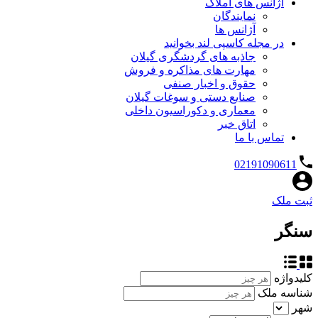
آژانس های املاک
نمایندگان
آژانس ها
در مجله کاسپی لند بخوانید
جاذبه های گردشگری گیلان
مهارت های مذاکره و فروش
حقوق و اخبار صنفی
صنایع دستی و سوغات گیلان
معماری و دکوراسیون داخلی
اتاق خبر
تماس با ما
02191090611
ثبت ملک
سنگر
کلیدواژه
شناسه ملک
شهر