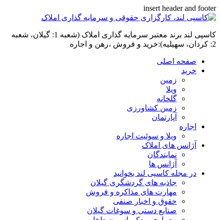
insert header and footer
کاسپی لند برند معتبر سرمایه گذاری املاک (شعبه 1: گیلان، شعبه
2: کردان، سهیلیه):خرید و فروش ،رهن و اجاره
صفحه اصلی
خرید
زمین
ویلا
گلخانه
زمین کشاورزی
آپارتمان
اجاره
ویلا و سوئیت اجاره
آژانس های املاک
نمایندگان
آژانس ها
در مجله کاسپی لند بخوانید
جاذبه های گردشگری گیلان
مهارت های مذاکره و فروش
حقوق و اخبار صنفی
صنایع دستی و سوغات گیلان
معماری و دکوراسیون داخلی