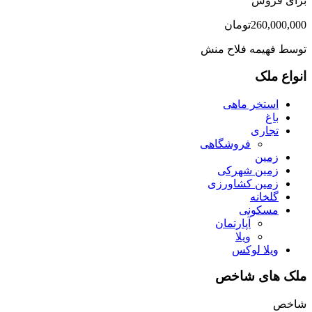
برای فروش
260,000,000تومان
توسط
فهیمه فلاح منش
انواع ملک
استخر ماهی
باغ
تجاری
فروشگاهی
زمین
زمین شهرکی
زمین کشاورزی
گلخانه
مسکونی
آپارتمان
ویلا
ویلا لوکس
ملک های شاخص
شاخص