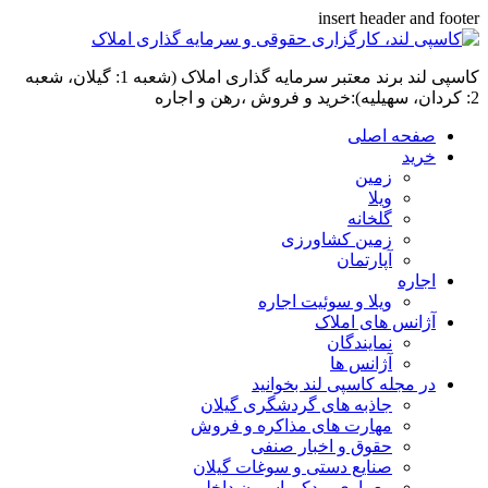
insert header and footer
کاسپی لند برند معتبر سرمایه گذاری املاک (شعبه 1: گیلان، شعبه
2: کردان، سهیلیه):خرید و فروش ،رهن و اجاره
صفحه اصلی
خرید
زمین
ویلا
گلخانه
زمین کشاورزی
آپارتمان
اجاره
ویلا و سوئیت اجاره
آژانس های املاک
نمایندگان
آژانس ها
در مجله کاسپی لند بخوانید
جاذبه های گردشگری گیلان
مهارت های مذاکره و فروش
حقوق و اخبار صنفی
صنایع دستی و سوغات گیلان
معماری و دکوراسیون داخلی