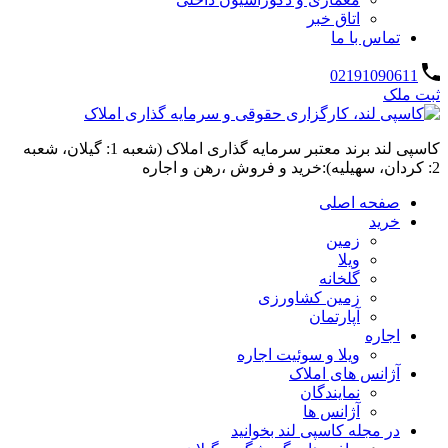
اتاق خبر
تماس با ما
02191090611
ثبت ملک
کاسپی لند برند معتبر سرمایه گذاری املاک (شعبه 1: گیلان، شعبه
2: کردان، سهیلیه):خرید و فروش ،رهن و اجاره
صفحه اصلی
خرید
زمین
ویلا
گلخانه
زمین کشاورزی
آپارتمان
اجاره
ویلا و سوئیت اجاره
آژانس های املاک
نمایندگان
آژانس ها
در مجله کاسپی لند بخوانید