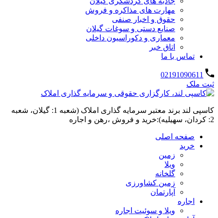
جاذبه های گردشگری گیلان
مهارت های مذاکره و فروش
حقوق و اخبار صنفی
صنایع دستی و سوغات گیلان
معماری و دکوراسیون داخلی
اتاق خبر
تماس با ما
02191090611
ثبت ملک
کاسپی لند برند معتبر سرمایه گذاری املاک (شعبه 1: گیلان، شعبه
2: کردان، سهیلیه):خرید و فروش ،رهن و اجاره
صفحه اصلی
خرید
زمین
ویلا
گلخانه
زمین کشاورزی
آپارتمان
اجاره
ویلا و سوئیت اجاره