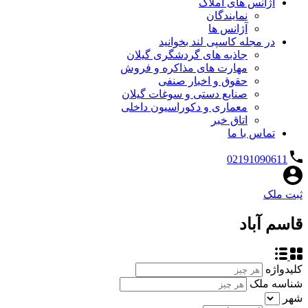
آژانس های املاک
نمایندگان
آژانس ها
در مجله کاسپی لند بخوانید
جاذبه های گردشگری گیلان
مهارت های مذاکره و فروش
حقوق و اخبار صنفی
صنایع دستی و سوغات گیلان
معماری و دکوراسیون داخلی
اتاق خبر
تماس با ما
02191090611
ثبت ملک
قاسم آباد
کلیدواژه
شناسه ملک
شهر