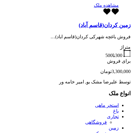
مشاهده ملک
زمین کردان(قاسم آباد)
فروش باغچه شهرکی کردان(قاسم اباد)…
متراژ
300تا500
برای فروش
3,300,000تومان
توسط
علیرضا مشک بو, امیر خامه ور
انواع ملک
استخر ماهی
باغ
تجاری
فروشگاهی
زمین