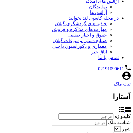
آژانس های املاک
نمایندگان
آژانس ها
در مجله کاسپی لند بخوانید
جاذبه های گردشگری گیلان
مهارت های مذاکره و فروش
حقوق و اخبار صنفی
صنایع دستی و سوغات گیلان
معماری و دکوراسیون داخلی
اتاق خبر
تماس با ما
02191090611
ثبت ملک
آستارا
کلیدواژه
شناسه ملک
شهر