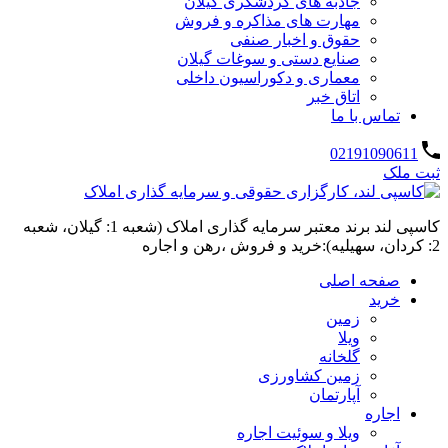
جاذبه های گردشگری گیلان
مهارت های مذاکره و فروش
حقوق و اخبار صنفی
صنایع دستی و سوغات گیلان
معماری و دکوراسیون داخلی
اتاق خبر
تماس با ما
02191090611
ثبت ملک
کاسپی لند برند معتبر سرمایه گذاری املاک (شعبه 1: گیلان، شعبه
2: کردان، سهیلیه):خرید و فروش ،رهن و اجاره
صفحه اصلی
خرید
زمین
ویلا
گلخانه
زمین کشاورزی
آپارتمان
اجاره
ویلا و سوئیت اجاره