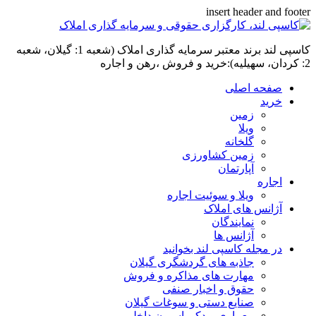
insert header and footer
کاسپی لند برند معتبر سرمایه گذاری املاک (شعبه 1: گیلان، شعبه
2: کردان، سهیلیه):خرید و فروش ،رهن و اجاره
صفحه اصلی
خرید
زمین
ویلا
گلخانه
زمین کشاورزی
آپارتمان
اجاره
ویلا و سوئیت اجاره
آژانس های املاک
نمایندگان
آژانس ها
در مجله کاسپی لند بخوانید
جاذبه های گردشگری گیلان
مهارت های مذاکره و فروش
حقوق و اخبار صنفی
صنایع دستی و سوغات گیلان
معماری و دکوراسیون داخلی