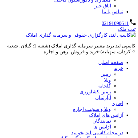
اتاق خبر
تماس با ما
02191090611
ثبت ملک
کاسپی لند برند معتبر سرمایه گذاری املاک (شعبه 1: گیلان، شعبه
2: کردان، سهیلیه):خرید و فروش ،رهن و اجاره
صفحه اصلی
خرید
زمین
ویلا
گلخانه
زمین کشاورزی
آپارتمان
اجاره
ویلا و سوئیت اجاره
آژانس های املاک
نمایندگان
آژانس ها
در مجله کاسپی لند بخوانید