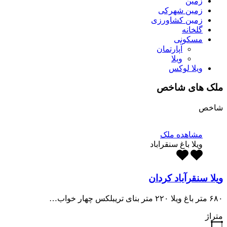
زمین
زمین شهرکی
زمین کشاورزی
گلخانه
مسکونی
آپارتمان
ویلا
ویلا لوکس
ملک های شاخص
شاخص
مشاهده ملک
ویلا باغ سنقراباد
ویلا سنقرآباد کردان
۶۸۰ متر باغ ویلا ۲۲۰ متر بنای تریبلکس چهار خواب…
متراژ