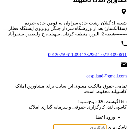
مشاورین املاک کاسپیلند
شعبه 1: گیلان رشت جاده سراوان به فومن جاده جیرده
(سقالکسار) بعد از ورزشگاه سردار جنگل روبروی ایستگاه قطار----
--------شعبه 2: البرز، منطقه کردان، سهیلیه، خ ولیعصر، سنقرآباد
02191090611 09120259611-09113329611
caspiland@gmail.com
تمامی حقوق مالکیت معنوی این ‌سایت برای مشاورین املاک
کاسپیلند محفوظ است.
6th آگوست 2026
پنج‌شنبه!
کاسپی لند، کارگزاری حقوقی و سرمایه گذاری املاک
ورود اعضا
نام‌کاربری