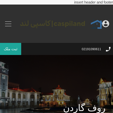
insert header and footer
ثبت ملک
02191090611
روف گاردن