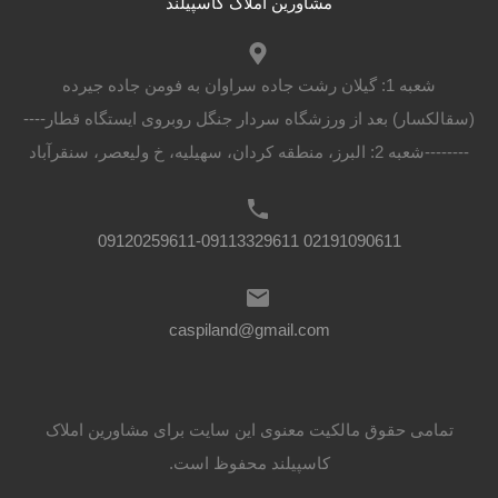
مشاورین املاک کاسپیلند
شعبه 1: گیلان رشت جاده سراوان به فومن جاده جیرده
(سقالکسار) بعد از ورزشگاه سردار جنگل روبروی ایستگاه قطار----
--------شعبه 2: البرز، منطقه کردان، سهیلیه، خ ولیعصر، سنقرآباد
02191090611 09120259611-09113329611
caspiland@gmail.com
تمامی حقوق مالکیت معنوی این ‌سایت برای مشاورین املاک
کاسپیلند محفوظ است.