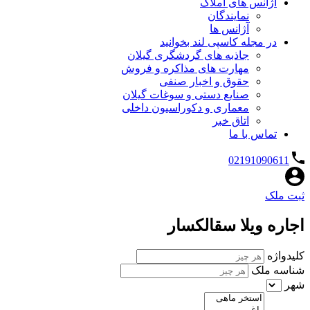
آژانس های املاک
نمایندگان
آژانس ها
در مجله کاسپی لند بخوانید
جاذبه های گردشگری گیلان
مهارت های مذاکره و فروش
حقوق و اخبار صنفی
صنایع دستی و سوغات گیلان
معماری و دکوراسیون داخلی
اتاق خبر
تماس با ما
02191090611
ثبت ملک
اجاره ویلا سقالکسار
کلیدواژه
شناسه ملک
شهر