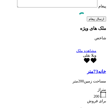
پیغام
ملک های ویژه
شاخص
مشاهده ملک
ویلا نقلی
خانه73متر
مساحت زمین200متر
متراژ
200
برای فروش