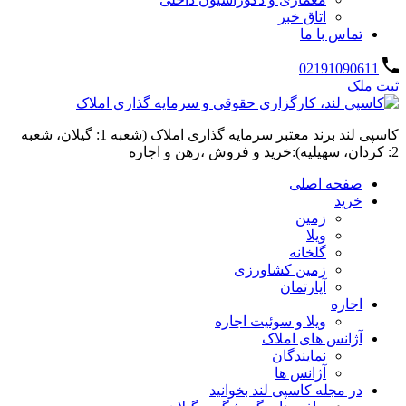
اتاق خبر
تماس با ما
02191090611
ثبت ملک
کاسپی لند برند معتبر سرمایه گذاری املاک (شعبه 1: گیلان، شعبه
2: کردان، سهیلیه):خرید و فروش ،رهن و اجاره
صفحه اصلی
خرید
زمین
ویلا
گلخانه
زمین کشاورزی
آپارتمان
اجاره
ویلا و سوئیت اجاره
آژانس های املاک
نمایندگان
آژانس ها
در مجله کاسپی لند بخوانید