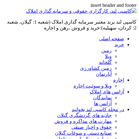
insert header and footer
کاسپی لند برند معتبر سرمایه گذاری املاک (شعبه 1: گیلان، شعبه
2: کردان، سهیلیه):خرید و فروش ،رهن و اجاره
صفحه اصلی
خرید
زمین
ویلا
گلخانه
زمین کشاورزی
آپارتمان
اجاره
ویلا و سوئیت اجاره
آژانس های املاک
نمایندگان
آژانس ها
در مجله کاسپی لند بخوانید
جاذبه های گردشگری گیلان
مهارت های مذاکره و فروش
حقوق و اخبار صنفی
صنایع دستی و سوغات گیلان
معماری و دکوراسیون داخلی