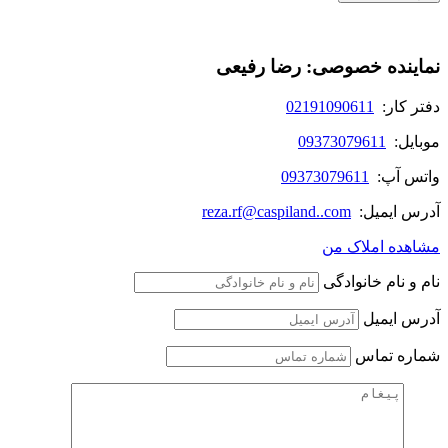
نماینده خصوصی: رضا رفیعی
دفتر کار:
02191090611
موبایل:
09373079611
واتس آپ:
09373079611
آدرس ایمیل:
reza.rf@caspiland..com
مشاهده املاک من
نام و نام خانوادگی
آدرس ایمیل
شماره تماس