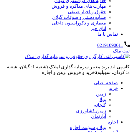
جاذبه های گردشگری گیلان
مهارت های مذاکره و فروش
حقوق و اخبار صنفی
صنایع دستی و سوغات گیلان
معماری و دکوراسیون داخلی
اتاق خبر
تماس با ما
02191090611
ثبت ملک
کاسپی لند برند معتبر سرمایه گذاری املاک (شعبه 1: گیلان، شعبه
2: کردان، سهیلیه):خرید و فروش ،رهن و اجاره
صفحه اصلی
خرید
زمین
ویلا
گلخانه
زمین کشاورزی
آپارتمان
اجاره
ویلا و سوئیت اجاره