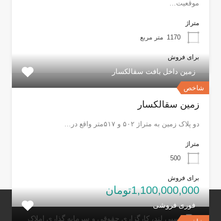
موقعیت…
متراژ
1170
متر مربع
برای فروش
زمین داخل بافت سقالکسار
شاخص
زمین سقالکسار
دو پلاک زمین به متراژ ۵۰۲ و ۵۱۷متر واقع در…
متراژ
500
برای فروش
1,100,000,000تومان
فوری فروشی