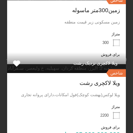
شاخص
زمین300متر ماسوله
زمین مسکونی زیر قیمت منطقه
مشاورین املاک کاسپیلند
متراژ
300
شعبه 1: گیلان رشت جاده سراوان به فومن جاده جیرده
برای فروش
(سقالکسار) بعد از ورزشگاه سردار جنگل روبروی ایستگاه قطار----
ویلا لاکچری نزدیک رشت
--------شعبه 2: البرز، منطقه کردان، سهیلیه، خ ولیعصر، سنقرآباد
شاخص
ویلا لاکچری رشت
02191090611 09120259611-09113329611
ویلا لوکس(بهشت کوچک)فول امکانات،دارای پروانه تجاری
متراژ
2200
caspiland@gmail.com
برای فروش