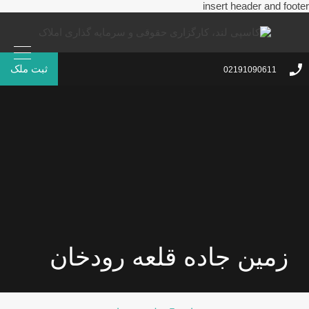
insert header and footer
ثبت ملک
02191090611
زمین جاده قلعه رودخان