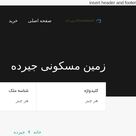
insert header and footer
صفحه اصلی
خرید
زمین مسکونی جیرده
کلیدواژه
شناسه ملک
خانه
جیرده