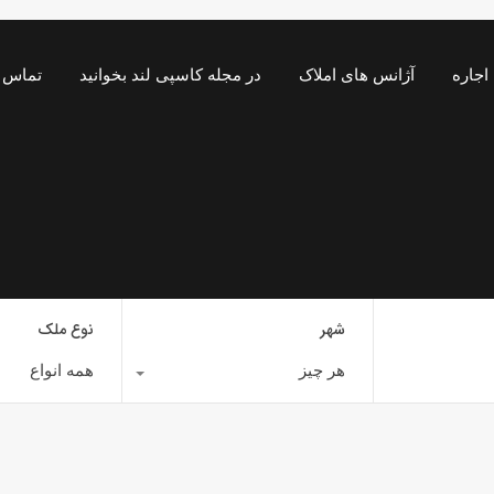
اجاره
آژانس های املاک
در مجله کاسپی لند بخوانید
تماس ب
شهر
نوع ملک
هر چیز
همه انواع