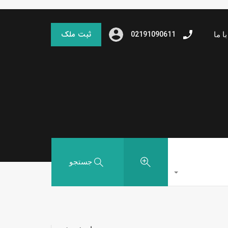
ثبت ملک
02191090611
ا ما
جستجو