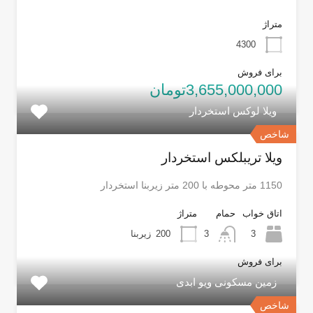
متراژ
4300
برای فروش
3,655,000,000تومان
ویلا لوکس استخردار
شاخص
ویلا تریبلکس استخردار
1150 متر محوطه با 200 متر زیربنا استخردار
اتاق خواب
حمام
متراژ
3
3
200
زیربنا
برای فروش
زمین مسکونی ویو ابدی
شاخص