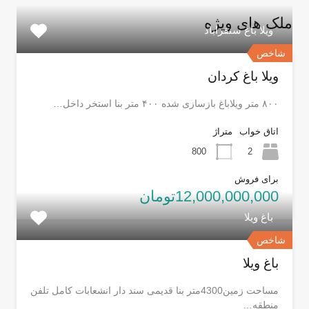
ملک های ویژه
ویلا باغ سنقراباد
شاخص
ویلا باغ کردان
۸۰۰ متر ویلاباغ بازسازی شده ۴۰۰ متر بنا استخر داخل…
اتاق خواب
متراژ
800
2
برای فروش
12,000,000,000تومان
باغ ویلا
شاخص
باغ ویلا
مساحت زمین4300متر بنا قدیمی سند دار انشعابات کامل تلفن
منطقه…