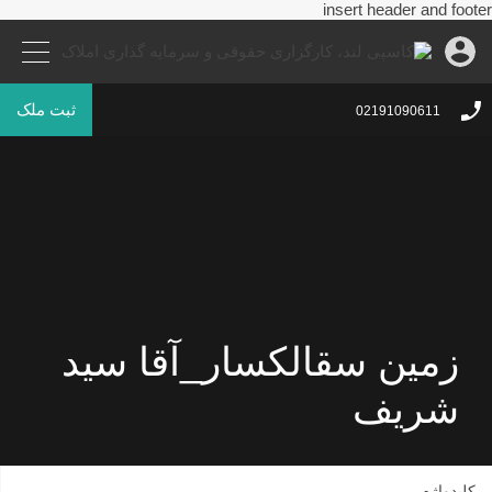
insert header and footer
ثبت ملک
02191090611
زمین سقالکسار_آقا سید
شریف
کلیدواژه