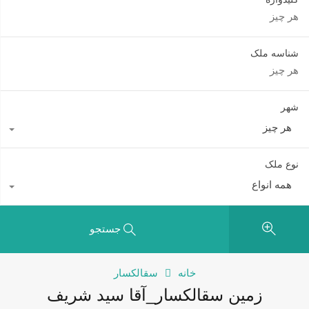
شناسه ملک
شهر
هر چیز
نوع ملک
همه انواع
جستجو
خانه
سقالکسار
زمین سقالکسار_آقا سید شریف