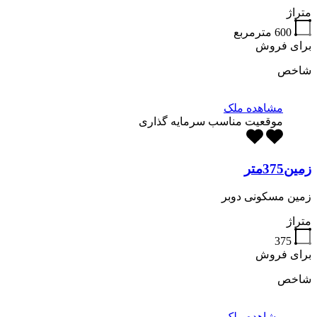
متراژ
600
مترمربع
برای فروش
شاخص
مشاهده ملک
موقعیت مناسب سرمایه گذاری
زمین375متر
زمین مسکونی دوبر
متراژ
375
برای فروش
شاخص
مشاهده ملک