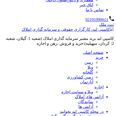
اتاق خبر
تماس با ما
02191090611
ثبت ملک
کاسپی لند برند معتبر سرمایه گذاری املاک (شعبه 1: گیلان، شعبه
2: کردان، سهیلیه):خرید و فروش ،رهن و اجاره
صفحه اصلی
خرید
زمین
ویلا
گلخانه
زمین کشاورزی
آپارتمان
اجاره
ویلا و سوئیت اجاره
آژانس های املاک
نمایندگان
آژانس ها
در مجله کاسپی لند بخوانید