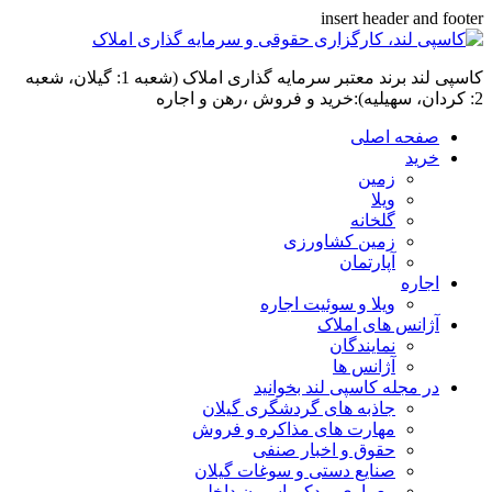
insert header and footer
کاسپی لند برند معتبر سرمایه گذاری املاک (شعبه 1: گیلان، شعبه
2: کردان، سهیلیه):خرید و فروش ،رهن و اجاره
صفحه اصلی
خرید
زمین
ویلا
گلخانه
زمین کشاورزی
آپارتمان
اجاره
ویلا و سوئیت اجاره
آژانس های املاک
نمایندگان
آژانس ها
در مجله کاسپی لند بخوانید
جاذبه های گردشگری گیلان
مهارت های مذاکره و فروش
حقوق و اخبار صنفی
صنایع دستی و سوغات گیلان
معماری و دکوراسیون داخلی