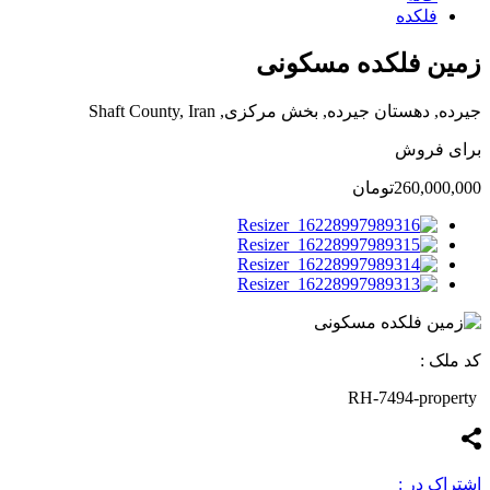
فلکده
زمین فلکده مسکونی
جیرده, دهستان جیرده, بخش مرکزی, Shaft County, Iran
برای فروش
260,000,000تومان
کد ملک :
RH-7494-property
اشتراک در :