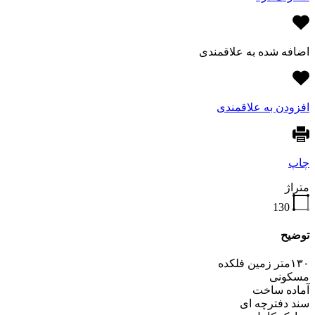
اضافه شده به علاقمندی
افزودن به علاقمندی
چاپ
متراژ
130
توضیح
۱۳۰متر زمین فلکده
مسکونی
آماده ساخت
سند دفترچه ای