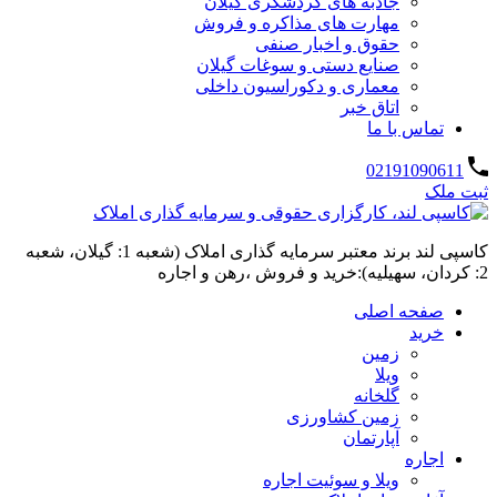
جاذبه های گردشگری گیلان
مهارت های مذاکره و فروش
حقوق و اخبار صنفی
صنایع دستی و سوغات گیلان
معماری و دکوراسیون داخلی
اتاق خبر
تماس با ما
02191090611
ثبت ملک
کاسپی لند برند معتبر سرمایه گذاری املاک (شعبه 1: گیلان، شعبه
2: کردان، سهیلیه):خرید و فروش ،رهن و اجاره
صفحه اصلی
خرید
زمین
ویلا
گلخانه
زمین کشاورزی
آپارتمان
اجاره
ویلا و سوئیت اجاره