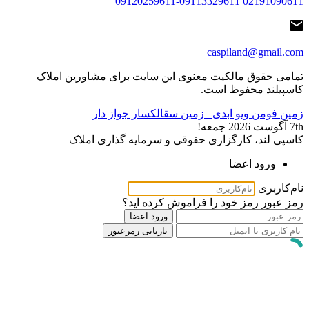
02191090611 09120259611-09113329611
caspiland@gmail.com
تمامی حقوق مالکیت معنوی این ‌سایت برای مشاورین املاک
کاسپیلند محفوظ است.
زمین فومن ویو ابدی
زمین سقالکسار جواز دار
7th آگوست 2026
جمعه!
کاسپی لند، کارگزاری حقوقی و سرمایه گذاری املاک
ورود اعضا
نام‌کاربری
رمز عبور
رمز خود را فراموش کرده اید؟
ورود اعضا
بازیابی رمزعبور