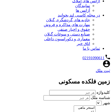
آژانس های املاک
نمایندگان
آژانس ها
در مجله کاسپی لند بخوانید
جاذبه های گردشگری گیلان
مهارت های مذاکره و فروش
حقوق و اخبار صنفی
صنایع دستی و سوغات گیلان
معماری و دکوراسیون داخلی
اتاق خبر
تماس با ما
02191090611
ثبت ملک
زمین فلکده مسکونی
کلیدواژه
شناسه ملک
شهر