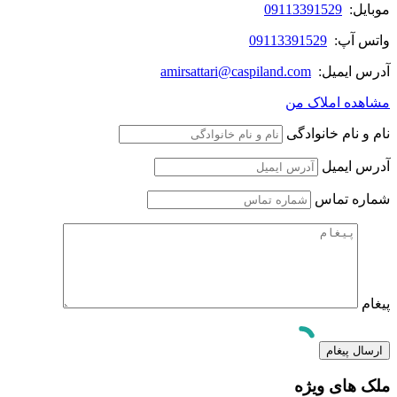
موبایل:
09113391529
واتس آپ:
09113391529
آدرس ایمیل:
amirsattari@caspiland.com
مشاهده املاک من
نام و نام خانوادگی
آدرس ایمیل
شماره تماس
پیغام
ملک های ویژه