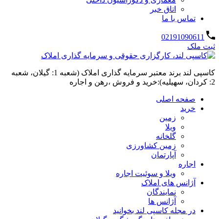
اتاق خبر
تماس با ما
02191090611
ثبت ملک
کاسپی لند برند معتبر سرمایه گذاری املاک (شعبه 1: گیلان، شعبه
2: کردان، سهیلیه):خرید و فروش ،رهن و اجاره
صفحه اصلی
خرید
زمین
ویلا
گلخانه
زمین کشاورزی
آپارتمان
اجاره
ویلا و سوئیت اجاره
آژانس های املاک
نمایندگان
آژانس ها
در مجله کاسپی لند بخوانید