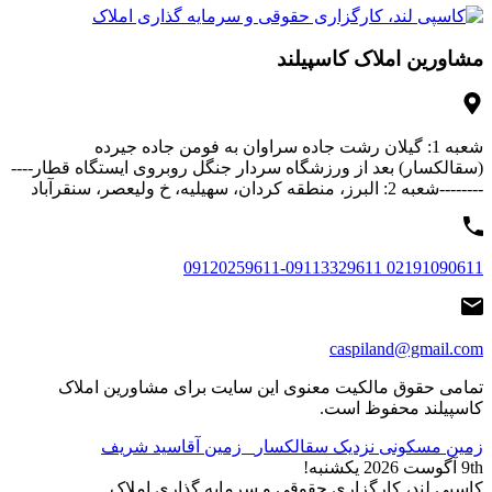
مشاورین املاک کاسپیلند
شعبه 1: گیلان رشت جاده سراوان به فومن جاده جیرده
(سقالکسار) بعد از ورزشگاه سردار جنگل روبروی ایستگاه قطار----
--------شعبه 2: البرز، منطقه کردان، سهیلیه، خ ولیعصر، سنقرآباد
02191090611 09120259611-09113329611
caspiland@gmail.com
تمامی حقوق مالکیت معنوی این ‌سایت برای مشاورین املاک
کاسپیلند محفوظ است.
زمین مسکونی نزدیک سقالکسار
زمین آقاسید شریف
9th آگوست 2026
یکشنبه!
کاسپی لند، کارگزاری حقوقی و سرمایه گذاری املاک