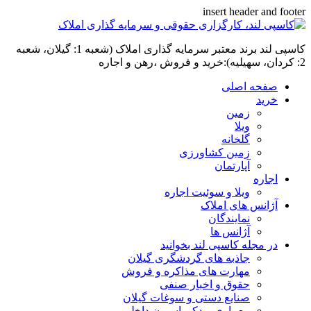
insert header and footer
کاسپی لند برند معتبر سرمایه گذاری املاک (شعبه 1: گیلان، شعبه
2: کردان، سهیلیه):خرید و فروش ،رهن و اجاره
صفحه اصلی
خرید
زمین
ویلا
گلخانه
زمین کشاورزی
آپارتمان
اجاره
ویلا و سوئیت اجاره
آژانس های املاک
نمایندگان
آژانس ها
در مجله کاسپی لند بخوانید
جاذبه های گردشگری گیلان
مهارت های مذاکره و فروش
حقوق و اخبار صنفی
صنایع دستی و سوغات گیلان
معماری و دکوراسیون داخلی