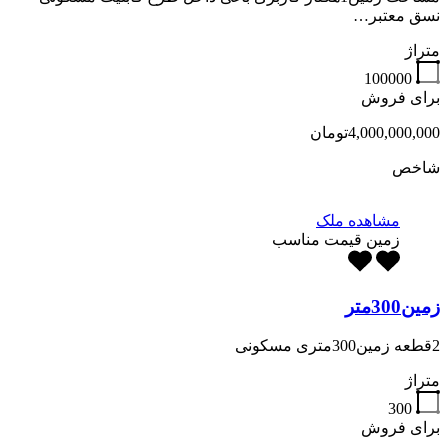
نسق معتبر…
متراژ
100000
برای فروش
4,000,000,000تومان
شاخص
مشاهده ملک
زمین قیمت مناسب
زمین300متر
2قطعه زمین300متری مسکونی
متراژ
300
برای فروش