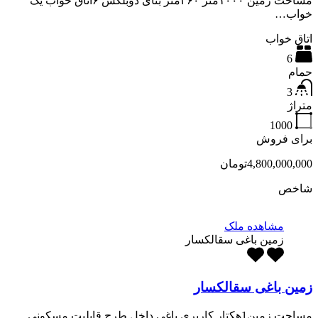
مساحت زمین ۱۰۰۰متر ۲۶۰متر بنای دوبلکس ۶اتاق خواب یک
خواب…
اتاق خواب
6
حمام
3
متراژ
1000
برای فروش
4,800,000,000تومان
شاخص
مشاهده ملک
زمین باغی سقالکسار
زمین باغی سقالکسار
مساحت زمین1هکتار کاربری باغی داخل طرح قابلیت مسکونی