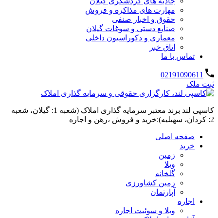
جاذبه های گردشگری گیلان
مهارت های مذاکره و فروش
حقوق و اخبار صنفی
صنایع دستی و سوغات گیلان
معماری و دکوراسیون داخلی
اتاق خبر
تماس با ما
02191090611
ثبت ملک
کاسپی لند برند معتبر سرمایه گذاری املاک (شعبه 1: گیلان، شعبه
2: کردان، سهیلیه):خرید و فروش ،رهن و اجاره
صفحه اصلی
خرید
زمین
ویلا
گلخانه
زمین کشاورزی
آپارتمان
اجاره
ویلا و سوئیت اجاره