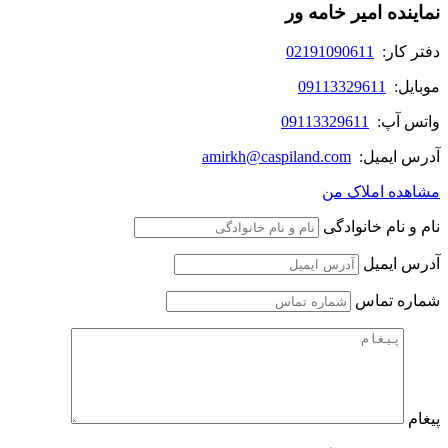
نماینده امیر خامه ور
دفتر کار:
02191090611
موبایل:
09113329611
واتس آپ:
09113329611
آدرس ایمیل:
amirkh@caspiland.com
مشاهده املاک من
نام و نام خانوادگی
آدرس ایمیل
شماره تماس
پیغام