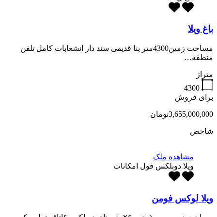
باغ ویلا
مساحت زمین4300متر بنا قدیمی سند دار انشعابات کامل تلفن
منطقه…
متراژ
4300
برای فروش
3,655,000,000تومان
شاخص
مشاهده ملک
ویلا دوبلکس فول امکانات
ویلا لوکس فومن