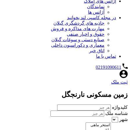
آژانس های املاک
نمایندگان
آژانس ها
در مجله کاسپی لند بخوانید
جاذبه های گردشگری گیلان
مهارت های مذاکره و فروش
حقوق و اخبار صنفی
صنایع دستی و سوغات گیلان
معماری و دکوراسیون داخلی
اتاق خبر
تماس با ما
02191090611
ثبت ملک
زمین مسکونی نارنجگل
کلیدواژه
شناسه ملک
شهر