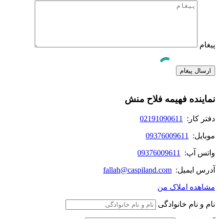
پیغام
نماینده فهیمه فلاح منش
دفتر کار:
02191090611
موبایل:
09376009611
واتس آپ:
09376009611
آدرس ایمیل:
fallah@caspiland.com
مشاهده املاک من
نام و نام خانوادگی