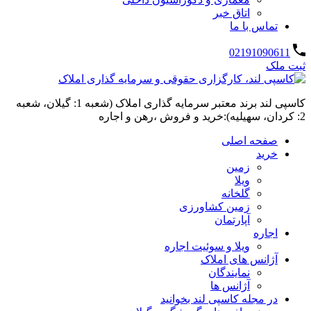
اتاق خبر
تماس با ما
02191090611
ثبت ملک
کاسپی لند برند معتبر سرمایه گذاری املاک (شعبه 1: گیلان، شعبه
2: کردان، سهیلیه):خرید و فروش ،رهن و اجاره
صفحه اصلی
خرید
زمین
ویلا
گلخانه
زمین کشاورزی
آپارتمان
اجاره
ویلا و سوئیت اجاره
آژانس های املاک
نمایندگان
آژانس ها
در مجله کاسپی لند بخوانید