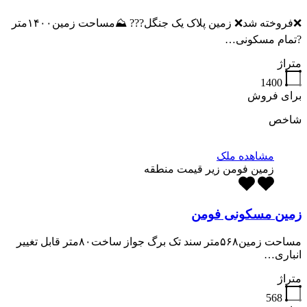
❌️فروخته شد❌️ زمین پلاک یک جنگل??? ⛰مساحت زمین۱۴۰۰متر
?تمام مسکونی…
متراژ
1400
برای فروش
شاخص
مشاهده ملک
زمین فومن زیر قیمت منطقه
زمین مسکونی فومن
مساحت زمین۵۶۸متر سند تک برگ جواز ساخت۸۰متر قابل تغییر
انباری…
متراژ
568