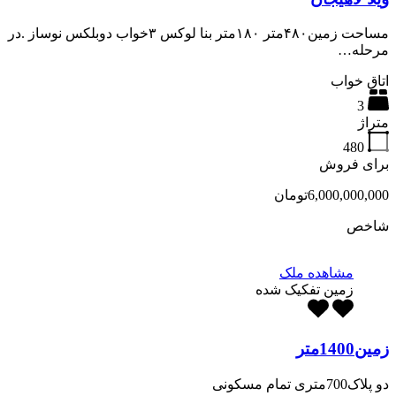
مساحت زمین۴۸۰متر ۱۸۰متر بنا لوکس ۳خواب دوبلکس نوساز .در
مرحله…
اتاق خواب
3
متراژ
480
برای فروش
6,000,000,000تومان
شاخص
مشاهده ملک
زمین تفکیک شده
زمین1400متر
دو پلاک700متری تمام مسکونی