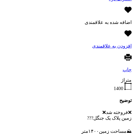
اضافه شده به علاقمندی
افزودن به علاقمندی
چاپ
متراژ
1400
توضیح
❌️فروخته شد❌️
زمین پلاک یک جنگل???
⛰مساحت زمین۱۴۰۰متر