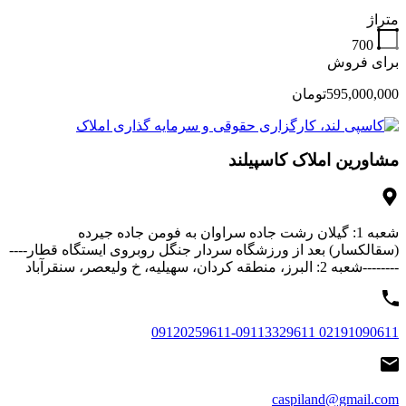
متراژ
700
برای فروش
595,000,000تومان
مشاورین املاک کاسپیلند
شعبه 1: گیلان رشت جاده سراوان به فومن جاده جیرده
(سقالکسار) بعد از ورزشگاه سردار جنگل روبروی ایستگاه قطار----
--------شعبه 2: البرز، منطقه کردان، سهیلیه، خ ولیعصر، سنقرآباد
02191090611 09120259611-09113329611
caspiland@gmail.com