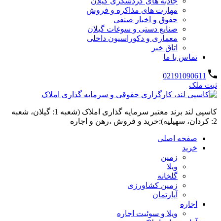
جاذبه های گردشگری گیلان
مهارت های مذاکره و فروش
حقوق و اخبار صنفی
صنایع دستی و سوغات گیلان
معماری و دکوراسیون داخلی
اتاق خبر
تماس با ما
02191090611
ثبت ملک
کاسپی لند برند معتبر سرمایه گذاری املاک (شعبه 1: گیلان، شعبه
2: کردان، سهیلیه):خرید و فروش ،رهن و اجاره
صفحه اصلی
خرید
زمین
ویلا
گلخانه
زمین کشاورزی
آپارتمان
اجاره
ویلا و سوئیت اجاره