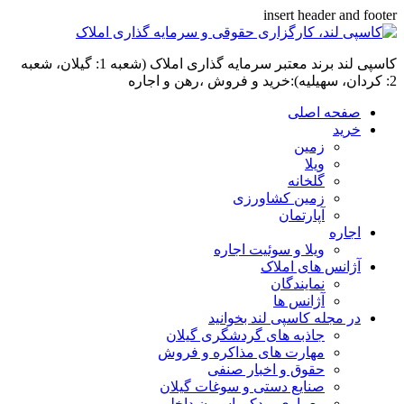
insert header and footer
کاسپی لند برند معتبر سرمایه گذاری املاک (شعبه 1: گیلان، شعبه
2: کردان، سهیلیه):خرید و فروش ،رهن و اجاره
صفحه اصلی
خرید
زمین
ویلا
گلخانه
زمین کشاورزی
آپارتمان
اجاره
ویلا و سوئیت اجاره
آژانس های املاک
نمایندگان
آژانس ها
در مجله کاسپی لند بخوانید
جاذبه های گردشگری گیلان
مهارت های مذاکره و فروش
حقوق و اخبار صنفی
صنایع دستی و سوغات گیلان
معماری و دکوراسیون داخلی