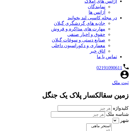
آژانس های املاک
نمایندگان
آژانس ها
در مجله کاسپی لند بخوانید
جاذبه های گردشگری گیلان
مهارت های مذاکره و فروش
حقوق و اخبار صنفی
صنایع دستی و سوغات گیلان
معماری و دکوراسیون داخلی
اتاق خبر
تماس با ما
02191090611
ثبت ملک
زمین سقالکسار پلاک یک جنگل
کلیدواژه
شناسه ملک
شهر