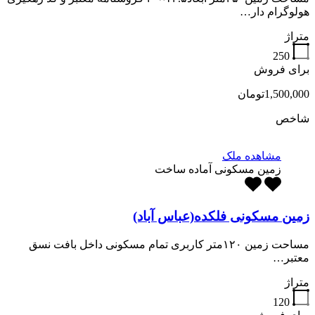
هولوگرام دار…
متراژ
250
برای فروش
1,500,000تومان
شاخص
مشاهده ملک
زمین مسکونی آماده ساخت
زمین مسکونی فلکده(عباس آباد)
مساحت زمین ۱۲۰متر کاربری تمام مسکونی داخل بافت نسق
معتبر…
متراژ
120