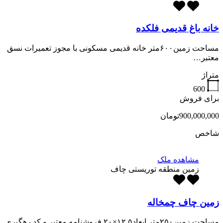
خانه باغ قدیمی فلکده
مساحت زمین۶۰۰متر خانه قدیمی مسکونی با مجوز تعمیرات نسق
معتبر…
متراژ
600
برای فروش
900,000,000تومان
شاخص
مشاهده ملک
زمین منطقه توریستی چاف
زمین چاف چمخاله
مساحت زمین۲۵۰متر ابعاد۱۲.۵×۲۰ فروشنامه معتبر و کد رهگیری