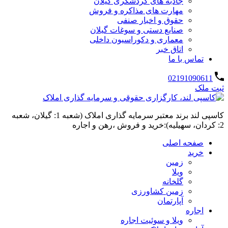
جاذبه های گردشگری گیلان
مهارت های مذاکره و فروش
حقوق و اخبار صنفی
صنایع دستی و سوغات گیلان
معماری و دکوراسیون داخلی
اتاق خبر
تماس با ما
02191090611
ثبت ملک
کاسپی لند برند معتبر سرمایه گذاری املاک (شعبه 1: گیلان، شعبه
2: کردان، سهیلیه):خرید و فروش ،رهن و اجاره
صفحه اصلی
خرید
زمین
ویلا
گلخانه
زمین کشاورزی
آپارتمان
اجاره
ویلا و سوئیت اجاره