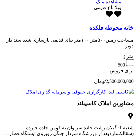
مشاهده ملک
ویلا باغ قدیمی
خانه محوطه فلکده
مساحت زمین۵۰۰متر ۱۰۰متر بنای قدیمی بازسازی شده سند دار
دوبر…
متراژ
500
برای فروش
2,500,000,000تومان
مشاورین املاک کاسپیلند
شعبه 1: گیلان رشت جاده سراوان به فومن جاده جیرده
(سقالکسار) بعد از ورزشگاه سردار جنگل روبروی ایستگاه قطار----