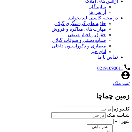
آژانس های املاک
نمایندگان
آژانس ها
در مجله کاسپی لند بخوانید
جاذبه های گردشگری گیلان
مهارت های مذاکره و فروش
حقوق و اخبار صنفی
صنایع دستی و سوغات گیلان
معماری و دکوراسیون داخلی
اتاق خبر
تماس با ما
02191090611
ثبت ملک
زمین چماچا
کلیدواژه
شناسه ملک
شهر