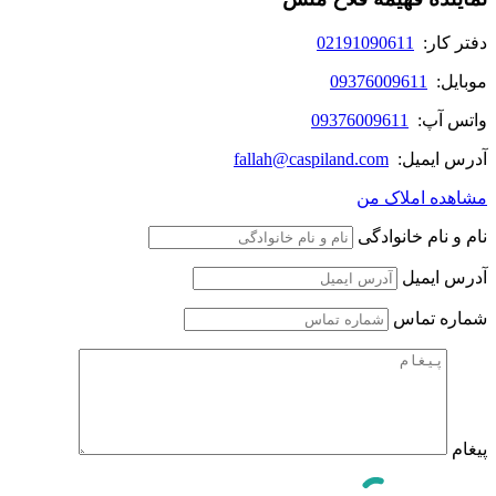
دفتر کار:
02191090611
موبایل:
09376009611
واتس آپ:
09376009611
آدرس ایمیل:
fallah@caspiland.com
مشاهده املاک من
نام و نام خانوادگی
آدرس ایمیل
شماره تماس
پیغام