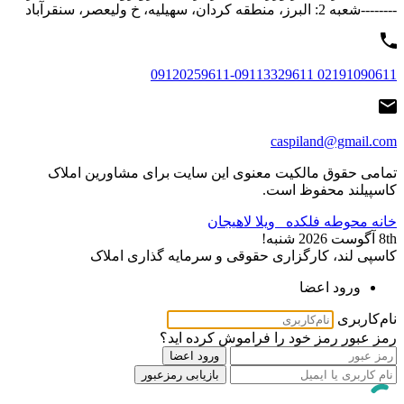
--------شعبه 2: البرز، منطقه کردان، سهیلیه، خ ولیعصر، سنقرآباد
02191090611 09120259611-09113329611
caspiland@gmail.com
تمامی حقوق مالکیت معنوی این ‌سایت برای مشاورین املاک
کاسپیلند محفوظ است.
خانه محوطه فلکده
ویلا لاهیجان
8th آگوست 2026
شنبه!
کاسپی لند، کارگزاری حقوقی و سرمایه گذاری املاک
ورود اعضا
نام‌کاربری
رمز عبور
رمز خود را فراموش کرده اید؟
ورود اعضا
بازیابی رمزعبور