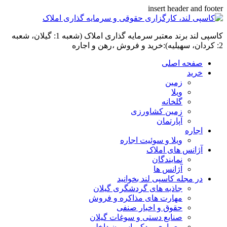
insert header and footer
کاسپی لند برند معتبر سرمایه گذاری املاک (شعبه 1: گیلان، شعبه
2: کردان، سهیلیه):خرید و فروش ،رهن و اجاره
صفحه اصلی
خرید
زمین
ویلا
گلخانه
زمین کشاورزی
آپارتمان
اجاره
ویلا و سوئیت اجاره
آژانس های املاک
نمایندگان
آژانس ها
در مجله کاسپی لند بخوانید
جاذبه های گردشگری گیلان
مهارت های مذاکره و فروش
حقوق و اخبار صنفی
صنایع دستی و سوغات گیلان
معماری و دکوراسیون داخلی