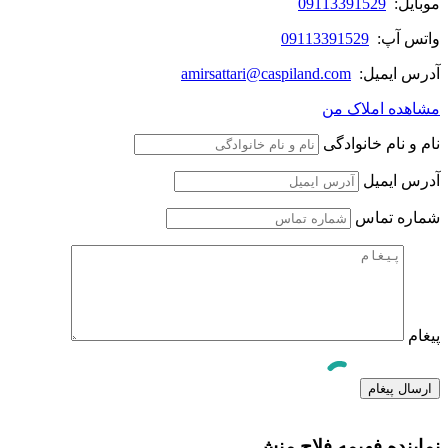
موبایل:
09113391529
واتس آپ:
09113391529
آدرس ایمیل:
amirsattari@caspiland.com
مشاهده املاک من
نام و نام خانوادگی
آدرس ایمیل
شماره تماس
پیغام
نماینده فهیمه فلاح منش