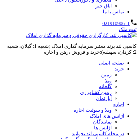
اتاق خبر
تماس با ما
02191090611
ثبت ملک
کاسپی لند برند معتبر سرمایه گذاری املاک (شعبه 1: گیلان، شعبه
2: کردان، سهیلیه):خرید و فروش ،رهن و اجاره
صفحه اصلی
خرید
زمین
ویلا
گلخانه
زمین کشاورزی
آپارتمان
اجاره
ویلا و سوئیت اجاره
آژانس های املاک
نمایندگان
آژانس ها
در مجله کاسپی لند بخوانید