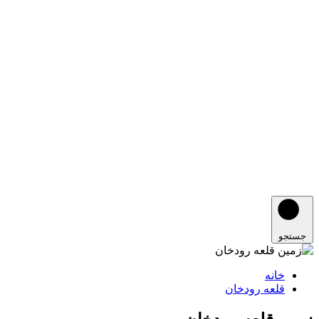
جستجو
خانه
قلعه رودخان