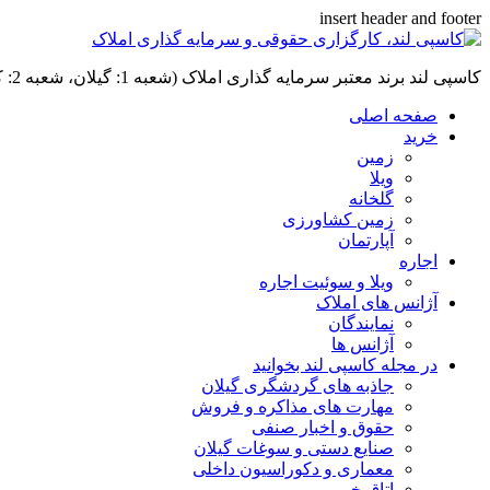
insert header and footer
کاسپی لند برند معتبر سرمایه گذاری املاک (شعبه 1: گیلان، شعبه 2: کردان، سهیلیه):خرید و فروش ،رهن و اجاره
صفحه اصلی
خرید
زمین
ویلا
گلخانه
زمین کشاورزی
آپارتمان
اجاره
ویلا و سوئیت اجاره
آژانس های املاک
نمایندگان
آژانس ها
در مجله کاسپی لند بخوانید
جاذبه های گردشگری گیلان
مهارت های مذاکره و فروش
حقوق و اخبار صنفی
صنایع دستی و سوغات گیلان
معماری و دکوراسیون داخلی
اتاق خبر