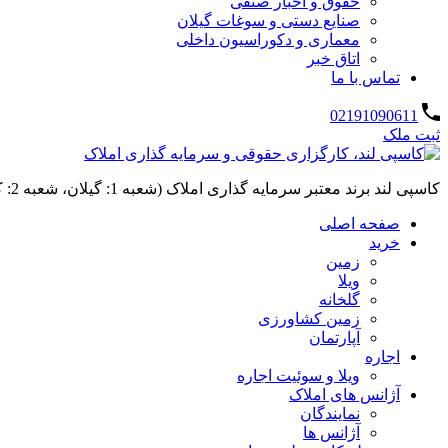
حقوق و اخبار صنفی
صنایع دستی و سوغات گیلان
معماری و دکوراسیون داخلی
اتاق خبر
تماس با ما
02191090611
ثبت ملک
کاسپی لند برند معتبر سرمایه گذاری املاک (شعبه 1: گیلان، شعبه 2: کردان، سهیلیه):خرید و فروش ،رهن و اجاره
صفحه اصلی
خرید
زمین
ویلا
گلخانه
زمین کشاورزی
آپارتمان
اجاره
ویلا و سوئیت اجاره
آژانس های املاک
نمایندگان
آژانس ها