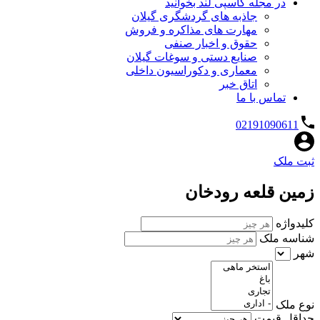
در مجله کاسپی لند بخوانید
جاذبه های گردشگری گیلان
مهارت های مذاکره و فروش
حقوق و اخبار صنفی
صنایع دستی و سوغات گیلان
معماری و دکوراسیون داخلی
اتاق خبر
تماس با ما
02191090611
ثبت ملک
زمین قلعه رودخان
کلیدواژه
شناسه ملک
شهر
نوع ملک
حداقل قیمت