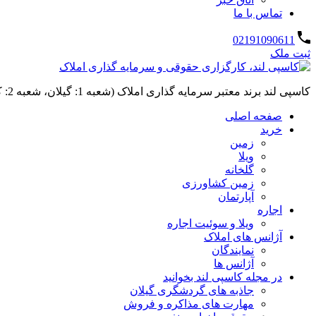
تماس با ما
02191090611
ثبت ملک
کاسپی لند برند معتبر سرمایه گذاری املاک (شعبه 1: گیلان، شعبه 2: کردان، سهیلیه):خرید و فروش ،رهن و اجاره
صفحه اصلی
خرید
زمین
ویلا
گلخانه
زمین کشاورزی
آپارتمان
اجاره
ویلا و سوئیت اجاره
آژانس های املاک
نمایندگان
آژانس ها
در مجله کاسپی لند بخوانید
جاذبه های گردشگری گیلان
مهارت های مذاکره و فروش