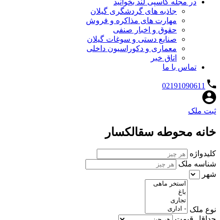
در مجله کاسپی لند بخوانید
جاذبه های گردشگری گیلان
مهارت های مذاکره و فروش
حقوق و اخبار صنفی
صنایع دستی و سوغات گیلان
معماری و دکوراسیون داخلی
اتاق خبر
تماس با ما
02191090611
ثبت ملک
خانه محوطه سقالکسار
کلیدواژه
شناسه ملک
شهر
نوع ملک
حداقل قیمت