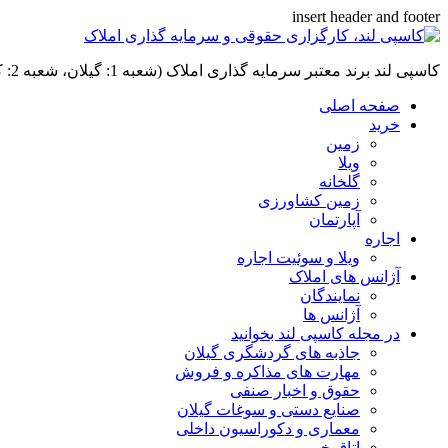
insert header and footer
کاسپی لند برند معتبر سرمایه گذاری املاک (شعبه 1: گیلان، شعبه 2: کردان، سهیلیه):خرید و فروش ،رهن و اجاره
صفحه اصلی
خرید
زمین
ویلا
گلخانه
زمین کشاورزی
آپارتمان
اجاره
ویلا و سوئیت اجاره
آژانس های املاک
نمایندگان
آژانس ها
در مجله کاسپی لند بخوانید
جاذبه های گردشگری گیلان
مهارت های مذاکره و فروش
حقوق و اخبار صنفی
صنایع دستی و سوغات گیلان
معماری و دکوراسیون داخلی
اتاق خبر