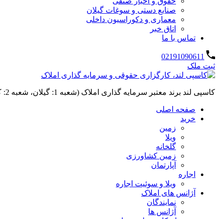
حقوق و اخبار صنفی
صنایع دستی و سوغات گیلان
معماری و دکوراسیون داخلی
اتاق خبر
تماس با ما
02191090611
ثبت ملک
کاسپی لند برند معتبر سرمایه گذاری املاک (شعبه 1: گیلان، شعبه 2: کردان، سهیلیه):خرید و فروش ،رهن و اجاره
صفحه اصلی
خرید
زمین
ویلا
گلخانه
زمین کشاورزی
آپارتمان
اجاره
ویلا و سوئیت اجاره
آژانس های املاک
نمایندگان
آژانس ها