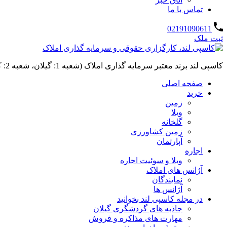
تماس با ما
02191090611
ثبت ملک
کاسپی لند برند معتبر سرمایه گذاری املاک (شعبه 1: گیلان، شعبه 2: کردان، سهیلیه):خرید و فروش ،رهن و اجاره
صفحه اصلی
خرید
زمین
ویلا
گلخانه
زمین کشاورزی
آپارتمان
اجاره
ویلا و سوئیت اجاره
آژانس های املاک
نمایندگان
آژانس ها
در مجله کاسپی لند بخوانید
جاذبه های گردشگری گیلان
مهارت های مذاکره و فروش