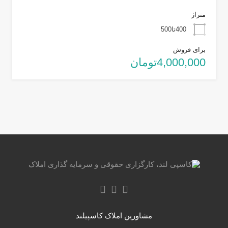
متراژ
400تا500
برای فروش
4,000,000تومان
مشاورین املاک کاسپیلند