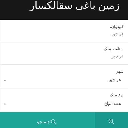
زمین باغی سقالکسار
کلیدواژه
شناسه ملک
شهر
هر چیز
نوع ملک
همه انواع
جستجو