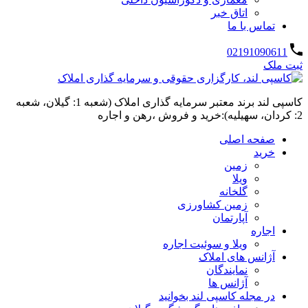
اتاق خبر
تماس با ما
02191090611
ثبت ملک
کاسپی لند برند معتبر سرمایه گذاری املاک (شعبه 1: گیلان، شعبه
2: کردان، سهیلیه):خرید و فروش ،رهن و اجاره
صفحه اصلی
خرید
زمین
ویلا
گلخانه
زمین کشاورزی
آپارتمان
اجاره
ویلا و سوئیت اجاره
آژانس های املاک
نمایندگان
آژانس ها
در مجله کاسپی لند بخوانید