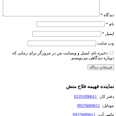
دیدگاه
*
نام
*
ایمیل
*
وب‌ سایت
ذخیره نام، ایمیل و وبسایت من در مرورگر برای زمانی که
دوباره دیدگاهی می‌نویسم.
نماینده فهیمه فلاح منش
دفتر کار:
02191090611
موبایل:
09376009611
واتس آپ:
09376009611