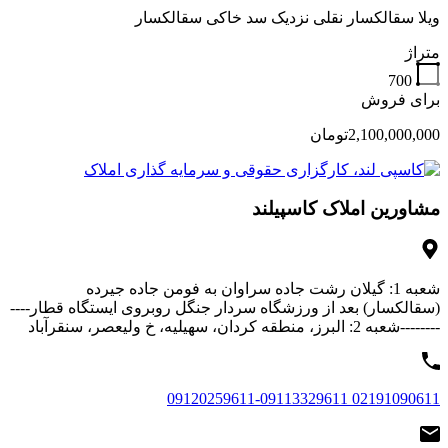
ویلا سقالکسار نقلی نزدیک سد خاکی سقالکسار
متراژ
700
برای فروش
2,100,000,000تومان
مشاورین املاک کاسپیلند
شعبه 1: گیلان رشت جاده سراوان به فومن جاده جیرده
(سقالکسار) بعد از ورزشگاه سردار جنگل روبروی ایستگاه قطار----
--------شعبه 2: البرز، منطقه کردان، سهیلیه، خ ولیعصر، سنقرآباد
02191090611 09120259611-09113329611