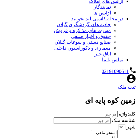
آژانس های املاک
نمایندگان
آژانس ها
در مجله کاسپی لند بخوانید
جاذبه های گردشگری گیلان
مهارت های مذاکره و فروش
حقوق و اخبار صنفی
صنایع دستی و سوغات گیلان
معماری و دکوراسیون داخلی
اتاق خبر
تماس با ما
02191090611
ثبت ملک
زمین کوه پایه ای
کلیدواژه
شناسه ملک
شهر