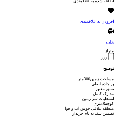
اضافه شده به علاقمندی
افزودن به علاقمندی
چاپ
متراژ
300
توضیح
مساحت زمین300متر
بر جاده اصلی
نسق معتبر
مدارک کامل
انشعابات سر زمین
کوچه8متری
منطقه ییلاقی خوش آب و هوا
تضمین سند به نام خریدار