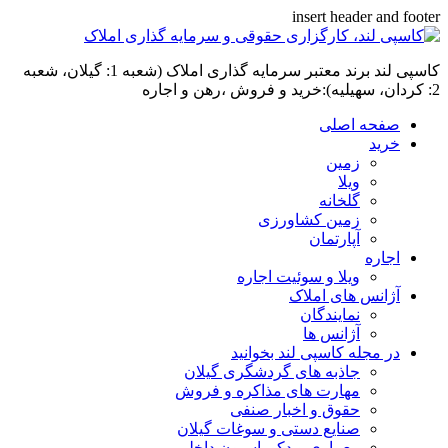
insert header and footer
کاسپی لند برند معتبر سرمایه گذاری املاک (شعبه 1: گیلان، شعبه
2: کردان، سهیلیه):خرید و فروش ،رهن و اجاره
صفحه اصلی
خرید
زمین
ویلا
گلخانه
زمین کشاورزی
آپارتمان
اجاره
ویلا و سوئیت اجاره
آژانس های املاک
نمایندگان
آژانس ها
در مجله کاسپی لند بخوانید
جاذبه های گردشگری گیلان
مهارت های مذاکره و فروش
حقوق و اخبار صنفی
صنایع دستی و سوغات گیلان
معماری و دکوراسیون داخلی