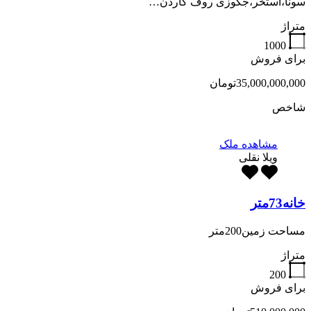
سونا،استخر،جکوزی روف گاردن…
متراژ
1000
برای فروش
35,000,000,000تومان
شاخص
مشاهده ملک
ویلا نقلی
خانه73متر
مساحت زمین200متر
متراژ
200
برای فروش