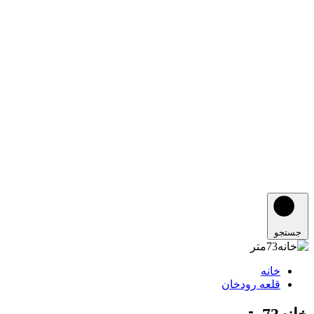
جستجو
خانه
قلعه رودخان