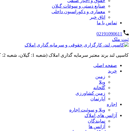
حقوق و اخبار صنفی
صنایع دستی و سوغات گیلان
معماری و دکوراسیون داخلی
اتاق خبر
تماس با ما
02191090611
ثبت ملک
کاسپی لند برند معتبر سرمایه گذاری املاک (شعبه 1: گیلان، شعبه 2: کردان، سهیلیه):خرید و فروش ،رهن و اجاره
صفحه اصلی
خرید
زمین
ویلا
گلخانه
زمین کشاورزی
آپارتمان
اجاره
ویلا و سوئیت اجاره
آژانس های املاک
نمایندگان
آژانس ها