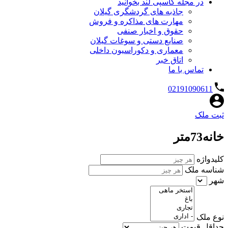
در مجله کاسپی لند بخوانید
جاذبه های گردشگری گیلان
مهارت های مذاکره و فروش
حقوق و اخبار صنفی
صنایع دستی و سوغات گیلان
معماری و دکوراسیون داخلی
اتاق خبر
تماس با ما
02191090611
ثبت ملک
خانه73متر
کلیدواژه
شناسه ملک
شهر
نوع ملک
حداقل قیمت