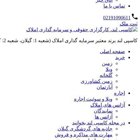
تماس با ما
02191090611
ثبت ملک
کاسپی لند برند معتبر سرمایه گذاری املاک (شعبه 1: گیلان، شعبه 2: کردان، سهیلیه):خرید و فروش ،رهن و اجاره
صفحه اصلی
خرید
زمین
ویلا
گلخانه
زمین کشاورزی
آپارتمان
اجاره
ویلا و سوئیت اجاره
آژانس های املاک
نمایندگان
آژانس ها
در مجله کاسپی لند بخوانید
جاذبه های گردشگری گیلان
مهارت های مذاکره و فروش