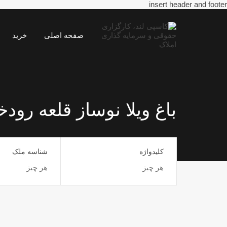
insert header and footer
صفحه اصلی
خرید
باغ ویلا نوساز قلعه رودخ
کلیدواژه
شناسه ملک