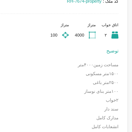
کد ملک :
RH-7674-property
اتاق خواب
متراژ
متراژ
100
4000
۲
توضیح
مساحت زمین۴۰۰۰متر
۱۵۰۰متر مسکونی
۲۵۰۰متر باغی
۱۰۰متر بنای نوساز
۲خواب
سند دار
مدارک کامل
انشعابات کامل