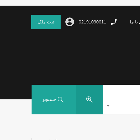
با ما
ثبت ملک
02191090611
جستجو