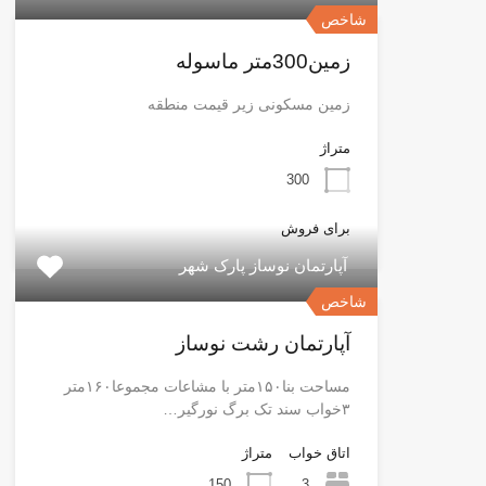
شاخص
زمین300متر ماسوله
زمین مسکونی زیر قیمت منطقه
متراژ
300
برای فروش
آپارتمان نوساز پارک شهر
شاخص
آپارتمان رشت نوساز
مساحت بنا۱۵۰متر با مشاعات مجموعا۱۶۰متر
۳خواب سند تک برگ نورگیر…
اتاق خواب
متراژ
150
3