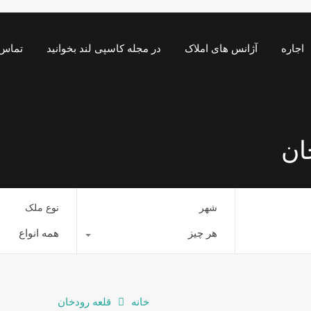
اجاره
آژانس های املاک
در مجله کاسپی لند بخوانید
تماس 
ان
شهر
نوع ملک
هر چیز
همه انواع
خانه
قلعه رودخان