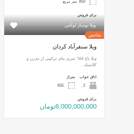
850
متر مربع
برای فروش
ویلا نوساز لوکس
شاخص
ویلا سنقرآباد کردان
ويلا باغ ٦٥٥ مترى بناى تركيبى از مدرن و
كلاسيك…
اتاق خواب
متراژ
655
2
برای فروش
6,000,000,000تومان