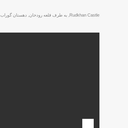
Rudkhan Castle, به طرف قلعه رودخان, دهستان گوراب پس, بخش مرکزی, Fuman County, Zanjan Province, Iran