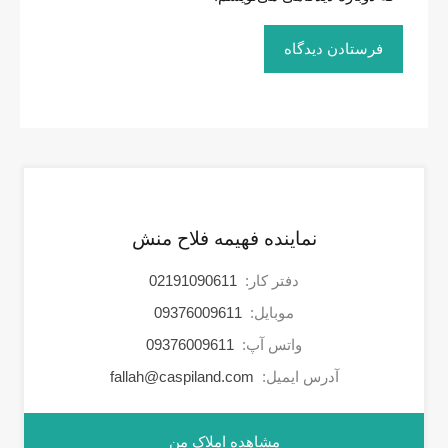
نماینده فهیمه فلاح منش
دفتر کار:
02191090611
موبایل:
09376009611
واتس آپ:
09376009611
آدرس ایمیل:
fallah@caspiland.com
مشاهده املاک من