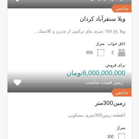
شاخص
ویلا سنقرآباد کردان
ويلا باغ ٦٥٥ مترى بناى تركيبى از مدرن و كلاسيك…
اتاق خواب
متراژ
655
2
برای فروش
6,000,000,000تومان
زمین قیمت مناسب
شاخص
زمین300متر
2قطعه زمین300متری مسکونی
متراژ
300