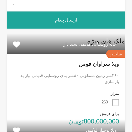
ملک های ویژه
خانه روستایی قدیمی سند دار
شاخص
ویلا سراوان فومن
۲۶۰متر زمین مسکونی ۸۰متر بنای روستایی قدیمی نیاز به
بازسازی…
متراژ
260
برای فروش
800,000,000تومان
ویلا نوساز لوکس