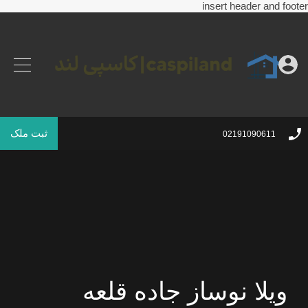
insert header and footer
ثبت ملک
02191090611
ویلا نوساز جاده قلعه