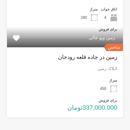
اتاق خواب
متراژ
240
4
برای فروش
زمین ویو عالی
شاخص
زمین در جاده قلعه رودخان
3پلاک زمین
متراژ
450
برای فروش
337,000,000تومان