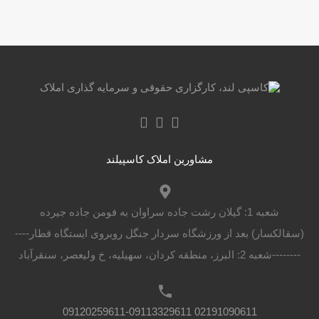
مشاورین املاک کاسپیلند
شعبه 1: گیلان رشت جاده سراوان به فومن جاده جیرده
(سقالکسار) بعد از ورزشگاه سردار جنگل روبروی ایستگاه قطار----
--------شعبه 2: البرز، منطقه کردان، سهیلیه، خ ولیعصر، سنقرآباد
02191090611 09120259611-09113329611