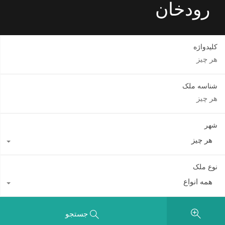
رودخان
کلیدواژه
شناسه ملک
شهر
هر چیز
نوع ملک
همه انواع
جستجو