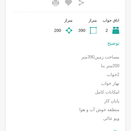
اتاق خواب
متراژ
متراژ
200
390
2
توضیح
مساخت زمین390متر
200متر بنا
2خواب
بهار خواب
امکانات کامل
پایان کار
منطقه خوش آب و هوا
ویو عالی