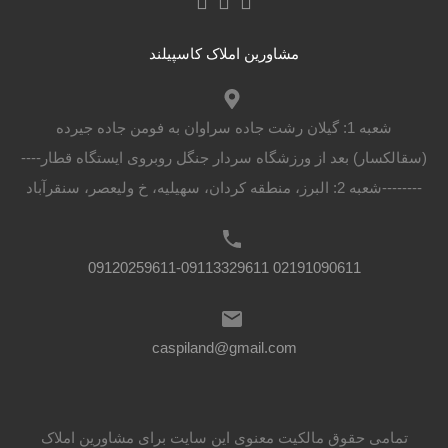
مشاورین املاک کاسپیلند
شعبه 1: گیلان رشت جاده سراوان به فومن جاده جیرده
(سقالکسار) بعد از ورزشگاه سردار جنگل روبروی ایستگاه قطار----
--------شعبه 2: البرز، منطقه کردان، سهیلیه، خ ولیعصر، سنقرآباد
02191090611 09120259611-09113329611
caspiland@gmail.com
تمامی حقوق مالکیت معنوی این ‌سایت برای مشاورین املاک