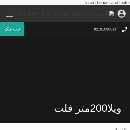
insert header and footer
ثبت ملک
02191090611
ویلا200متر فلت
کلیدواژه