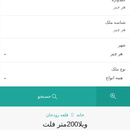
شناسه ملک
شهر
هر چیز
نوع ملک
همه انواع
جستجو
خانه
قلعه رودخان
ویلا200متر فلت