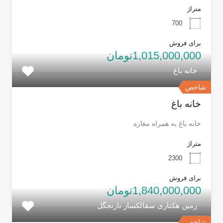
متراژ
700
برای فروش
1,015,000,000تومان
خانه باغ
شاخص
خانه باغ
خانه باغ به همراه مغازه
متراژ
2300
برای فروش
1,840,000,000تومان
زمین هکتاری سقالکسار نارنجگل
شاخص