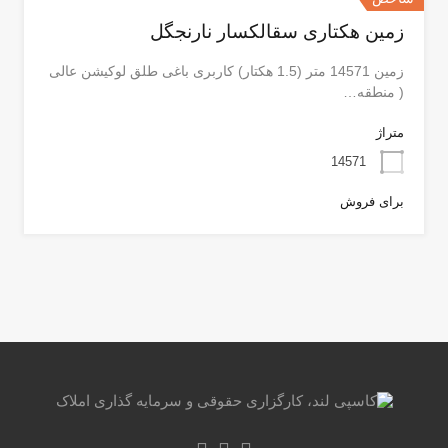
زمین هکتاری سقالکسار نارنجگل
زمین 14571 متر (1.5 هکتار) کاربری باغی طلق لوکیشن عالی
( منطقه…
متراژ
14571
برای فروش