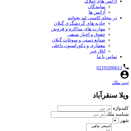
آژانس های املاک
نمایندگان
آژانس ها
در مجله کاسپی لند بخوانید
جاذبه های گردشگری گیلان
مهارت های مذاکره و فروش
حقوق و اخبار صنفی
صنایع دستی و سوغات گیلان
معماری و دکوراسیون داخلی
اتاق خبر
تماس با ما
02191090611
ثبت ملک
ویلا سنقرآباد
کلیدواژه
شناسه ملک
شهر