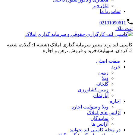
اتاق خبر
تماس با ما
02191090611
ثبت ملک
کاسپی لند برند معتبر سرمایه گذاری املاک (شعبه 1: گیلان، شعبه
2: کردان، سهیلیه):خرید و فروش ،رهن و اجاره
صفحه اصلی
خرید
زمین
ویلا
گلخانه
زمین کشاورزی
آپارتمان
اجاره
ویلا و سوئیت اجاره
آژانس های املاک
نمایندگان
آژانس ها
در مجله کاسپی لند بخوانید