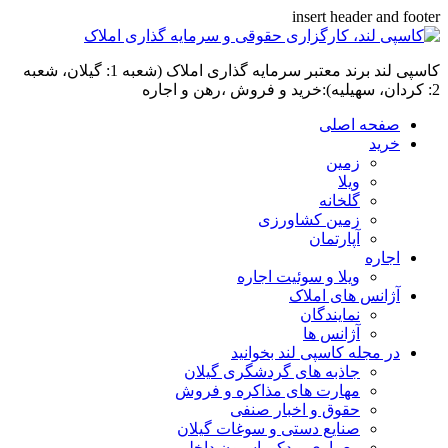
insert header and footer
کاسپی لند برند معتبر سرمایه گذاری املاک (شعبه 1: گیلان، شعبه
2: کردان، سهیلیه):خرید و فروش ،رهن و اجاره
صفحه اصلی
خرید
زمین
ویلا
گلخانه
زمین کشاورزی
آپارتمان
اجاره
ویلا و سوئیت اجاره
آژانس های املاک
نمایندگان
آژانس ها
در مجله کاسپی لند بخوانید
جاذبه های گردشگری گیلان
مهارت های مذاکره و فروش
حقوق و اخبار صنفی
صنایع دستی و سوغات گیلان
معماری و دکوراسیون داخلی