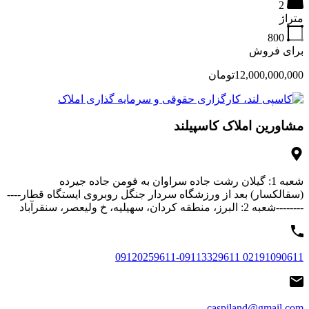
2
متراژ
800
برای فروش
12,000,000,000تومان
مشاورین املاک کاسپیلند
شعبه 1: گیلان رشت جاده سراوان به فومن جاده جیرده
(سقالکسار) بعد از ورزشگاه سردار جنگل روبروی ایستگاه قطار----
--------شعبه 2: البرز، منطقه کردان، سهیلیه، خ ولیعصر، سنقرآباد
02191090611 09120259611-09113329611
caspiland@gmail.com