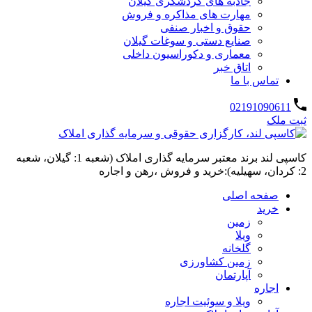
جاذبه های گردشگری گیلان
مهارت های مذاکره و فروش
حقوق و اخبار صنفی
صنایع دستی و سوغات گیلان
معماری و دکوراسیون داخلی
اتاق خبر
تماس با ما
02191090611
ثبت ملک
کاسپی لند برند معتبر سرمایه گذاری املاک (شعبه 1: گیلان، شعبه
2: کردان، سهیلیه):خرید و فروش ،رهن و اجاره
صفحه اصلی
خرید
زمین
ویلا
گلخانه
زمین کشاورزی
آپارتمان
اجاره
ویلا و سوئیت اجاره