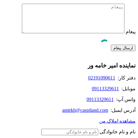
پیغام
نماینده امیر خامه ور
دفتر کار:
02191090611
موبایل:
09113329611
واتس آپ:
09113329611
آدرس ایمیل:
amirkh@caspiland.com
مشاهده املاک من
نام و نام خانوادگی