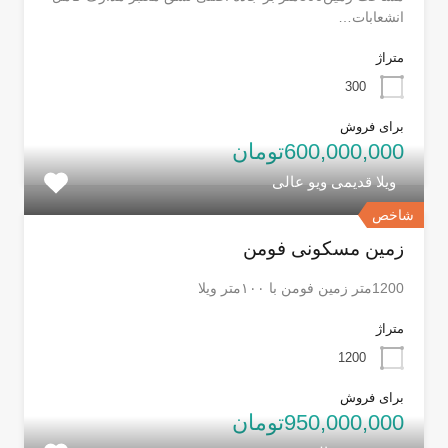
انشعابات…
متراژ
300
برای فروش
600,000,000تومان
ویلا قدیمی ویو عالی
شاخص
زمین مسکونی فومن
1200متر زمین فومن با ۱۰۰متر ویلا
متراژ
1200
برای فروش
950,000,000تومان