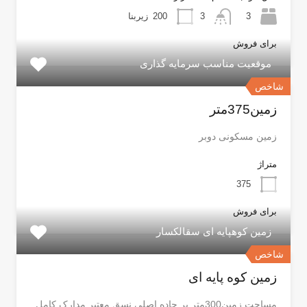
3
3
200
زیربنا
برای فروش
موقعیت مناسب سرمایه گذاری
شاخص
زمین375متر
زمین مسکونی دوبر
متراژ
375
برای فروش
زمین کوهپایه ای سقالکسار
شاخص
زمین کوه پایه ای
مساحت زمین300متر بر جاده اصلی نسق معتبر مدارک کامل