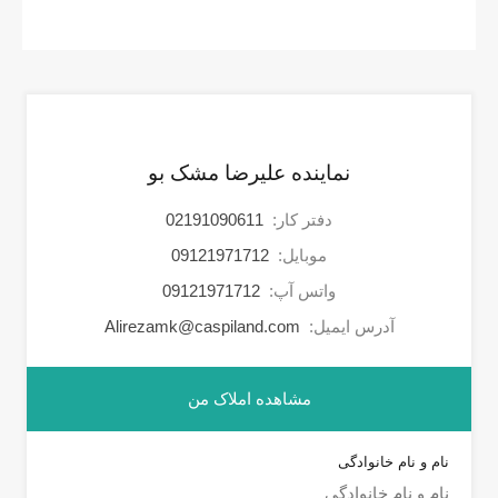
نماینده علیرضا مشک بو
دفتر کار:
02191090611
موبایل:
09121971712
واتس آپ:
09121971712
آدرس ایمیل:
Alirezamk@caspiland.com
مشاهده املاک من
نام و نام خانوادگی