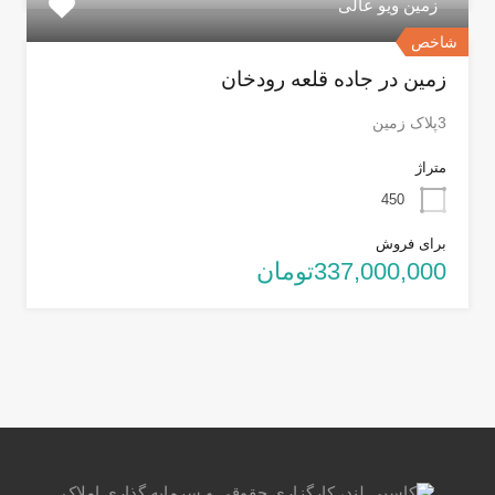
زمین ویو عالی
شاخص
زمین در جاده قلعه رودخان
3پلاک زمین
متراژ
450
برای فروش
337,000,000تومان