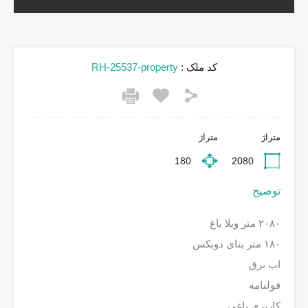
کد ملک :
RH-25537-property
متراژ
متراژ
180
2080
توضیح
۲۰۸۰ متر ویلا باغ
۱۸۰ متر بنای دوبکس
اب برق
قولنامه
کاربری باغی