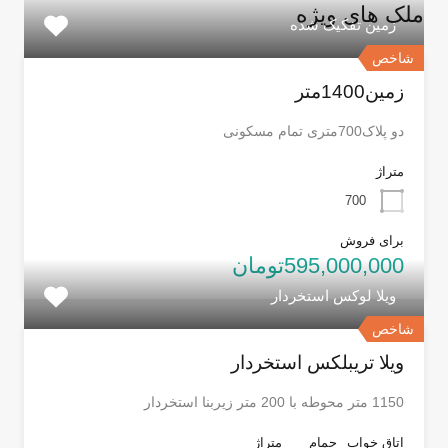
ملک های ویژه
زمین تفکیک شده
شاخص
زمین1400متر
دو پلاک700متری تمام مسکونی
متراژ
700
برای فروش
595,000,000تومان
ویلا لوکس استخردار
شاخص
ویلا تریبلکس استخردار
1150 متر محوطه با 200 متر زیربنا استخردار
اتاق خواب
حمام
متراژ