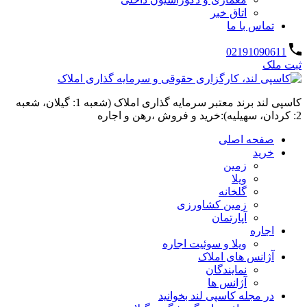
اتاق خبر
تماس با ما
02191090611
ثبت ملک
کاسپی لند برند معتبر سرمایه گذاری املاک (شعبه 1: گیلان، شعبه
2: کردان، سهیلیه):خرید و فروش ،رهن و اجاره
صفحه اصلی
خرید
زمین
ویلا
گلخانه
زمین کشاورزی
آپارتمان
اجاره
ویلا و سوئیت اجاره
آژانس های املاک
نمایندگان
آژانس ها
در مجله کاسپی لند بخوانید