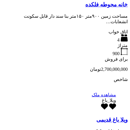
خانه محوطه فلکده
مساحت زمین ۹۰۰متر ۱۵۰متر بنا سند دار قابل سکونت
انشعابات…
اتاق خواب
4
متراژ
900
برای فروش
2,700,000,000تومان
شاخص
مشاهده ملک
ویلا_باغ
ویلا باغ قدیمی