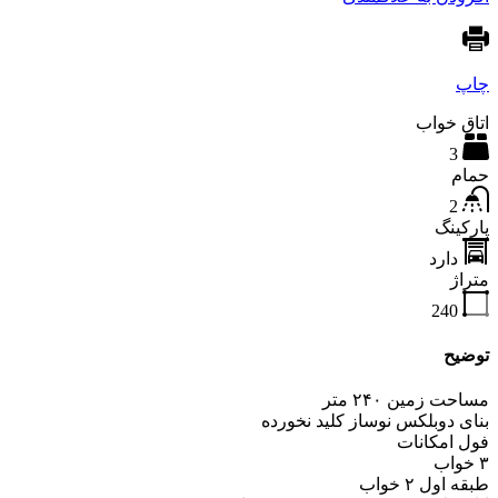
چاپ
اتاق خواب
3
حمام
2
پارکینگ
دارد
متراژ
240
توضیح
مساحت زمین ۲۴۰ متر
بنای دوبلکس نوساز کلید نخورده
فول امکانات
۳ خواب
طبقه اول ۲ خواب