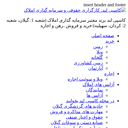
insert header and footer
کاسپی لند برند معتبر سرمایه گذاری املاک (شعبه 1: گیلان، شعبه
2: کردان، سهیلیه):خرید و فروش ،رهن و اجاره
صفحه اصلی
خرید
زمین
ویلا
گلخانه
زمین کشاورزی
آپارتمان
اجاره
ویلا و سوئیت اجاره
آژانس های املاک
نمایندگان
آژانس ها
در مجله کاسپی لند بخوانید
جاذبه های گردشگری گیلان
مهارت های مذاکره و فروش
حقوق و اخبار صنفی
صنایع دستی و سوغات گیلان
معماری و دکوراسیون داخلی