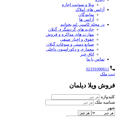
ویلا و سوئیت اجاره
آژانس های املاک
نمایندگان
آژانس ها
در مجله کاسپی لند بخوانید
جاذبه های گردشگری گیلان
مهارت های مذاکره و فروش
حقوق و اخبار صنفی
صنایع دستی و سوغات گیلان
معماری و دکوراسیون داخلی
اتاق خبر
تماس با ما
02191090611
ثبت ملک
فروش ویلا دیلمان
کلیدواژه
شناسه ملک
شهر
هر چیز