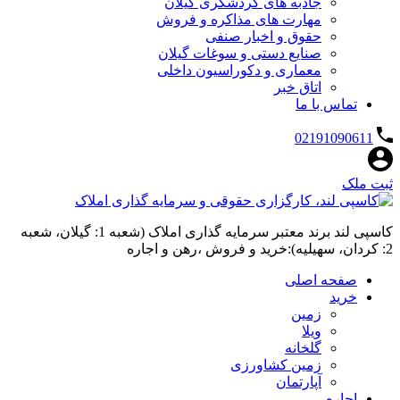
جاذبه های گردشگری گیلان
مهارت های مذاکره و فروش
حقوق و اخبار صنفی
صنایع دستی و سوغات گیلان
معماری و دکوراسیون داخلی
اتاق خبر
تماس با ما
02191090611
ثبت ملک
کاسپی لند برند معتبر سرمایه گذاری املاک (شعبه 1: گیلان، شعبه
2: کردان، سهیلیه):خرید و فروش ،رهن و اجاره
صفحه اصلی
خرید
زمین
ویلا
گلخانه
زمین کشاورزی
آپارتمان
اجاره