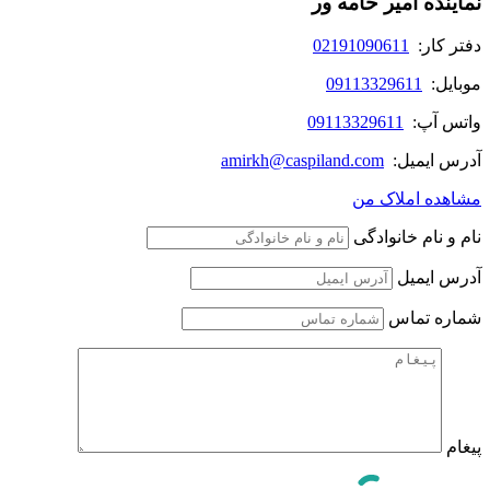
نماینده امیر خامه ور
دفتر کار:
02191090611
موبایل:
09113329611
واتس آپ:
09113329611
آدرس ایمیل:
amirkh@caspiland.com
مشاهده املاک من
نام و نام خانوادگی
آدرس ایمیل
شماره تماس
پیغام