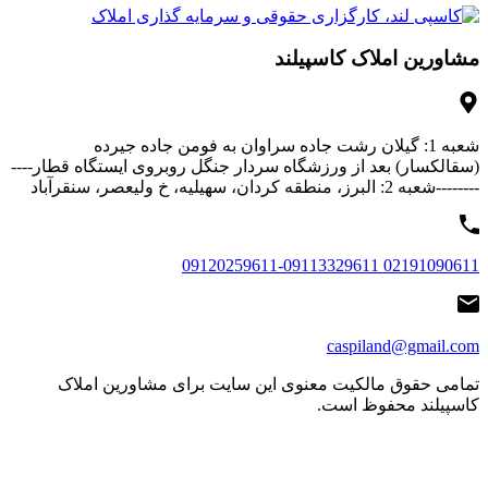
مشاورین املاک کاسپیلند
شعبه 1: گیلان رشت جاده سراوان به فومن جاده جیرده
(سقالکسار) بعد از ورزشگاه سردار جنگل روبروی ایستگاه قطار----
--------شعبه 2: البرز، منطقه کردان، سهیلیه، خ ولیعصر، سنقرآباد
02191090611 09120259611-09113329611
caspiland@gmail.com
تمامی حقوق مالکیت معنوی این ‌سایت برای مشاورین املاک
کاسپیلند محفوظ است.