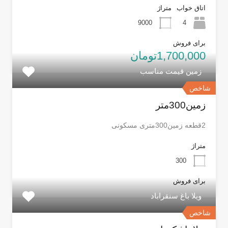
اتاق خواب
متراژ
9000
4
برای فروش
1,700,000تومان
زمین قیمت مناسب
شاخص
زمین300متر
2قطعه زمین300متری مسکونی
متراژ
300
برای فروش
ویلا باغ سنقراباد
شاخص