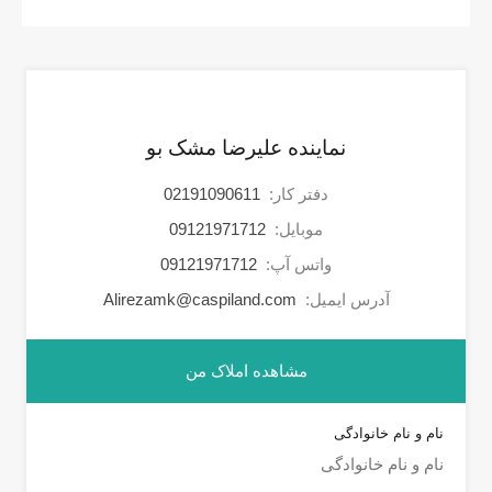
نماینده علیرضا مشک بو
دفتر کار:
02191090611
موبایل:
09121971712
واتس آپ:
09121971712
آدرس ایمیل:
Alirezamk@caspiland.com
مشاهده املاک من
نام و نام خانوادگی