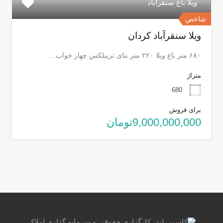
ویلا باغ سنقراباد
شاخص
ویلا سنقرآباد کردان
۶۸۰ متر باغ ویلا ۲۲۰ متر بنای تریبلکس چهار خواب…
متراژ
680
برای فروش
9,000,000,000تومان