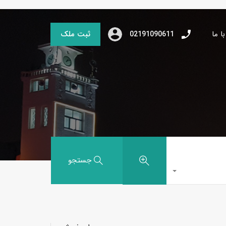
ا ما
ثبت ملک
02191090611
جستجو