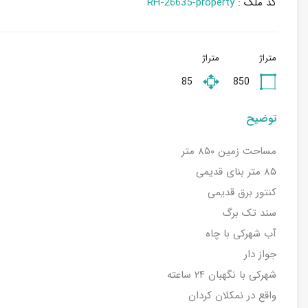
کد ملک :
RH-26635-property
متراژ
متراژ
85
850
توضیح
مساحت زمین ۸۵۰ متر
۸۵ متر بنای قدیمی
کنتور برق قدیمی
سند تک برگ
آب شهرکی با چاه
جواز دار
شهرکی با نگهبان ۲۴ ساعته
واقع در نمکلان کردان