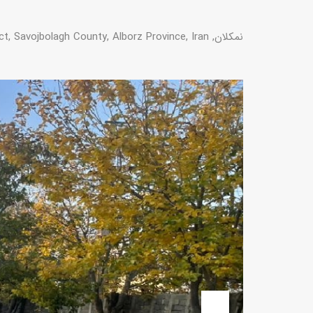
نمکلان, Saidabad RD, Savojbolagh Central District, Savojbolagh County, Alborz Province, Iran