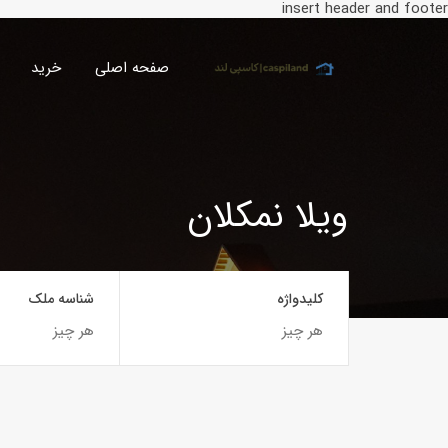
insert header and footer
صفحه اصلی
خرید
ویلا نمکلان
کلیدواژه
شناسه ملک