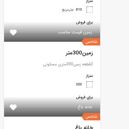
متراژ
810
مترمربع
برای فروش
زمین قیمت مناسب
شاخص
زمین300متر
2قطعه زمین300متری مسکونی
متراژ
300
برای فروش
خانه باغ
شاخص
خانه باغ