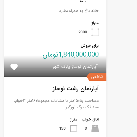
خانه باغ به همراه مغازه
متراژ
2300
برای فروش
1,840,000,000تومان
آپارتمان نوساز پارک شهر
شاخص
آپارتمان رشت نوساز
مساحت بنا۱۵۰متر با مشاعات مجموعا۱۶۰متر ۳خواب
سند تک برگ نورگیر…
اتاق خواب
متراژ
150
3