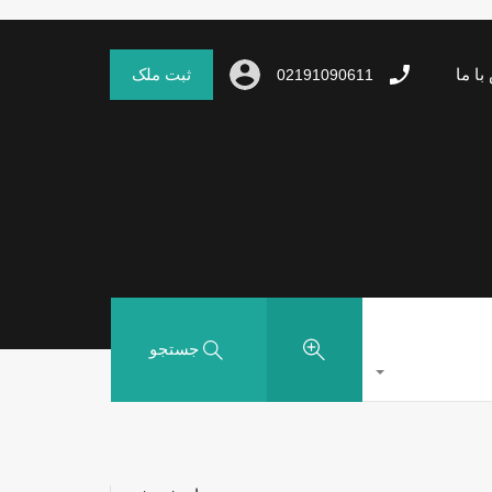
با ما
ثبت ملک
02191090611
جستجو