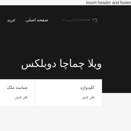
insert header and footer
صفحه اصلی
خرید
ویلا چماچا دوبلکس
کلیدواژه
شناسه ملک