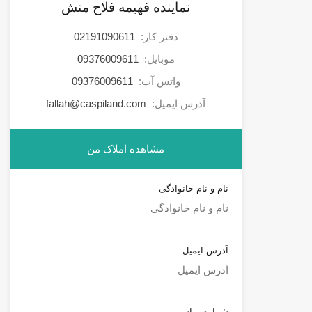
نماینده فهیمه فلاح منش
دفتر کار:
02191090611
موبایل:
09376009611
واتس آپ:
09376009611
آدرس ایمیل:
fallah@caspiland.com
مشاهده املاک من
نام و نام خانوادگی
آدرس ایمیل
شماره تماس