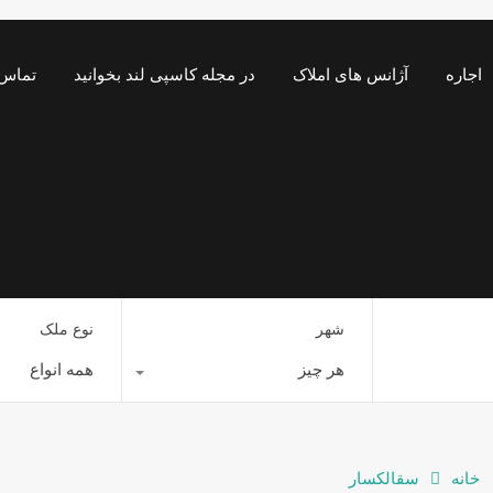
اجاره
آژانس های املاک
در مجله کاسپی لند بخوانید
تماس 
شهر
نوع ملک
هر چیز
همه انواع
خانه
سقالکسار