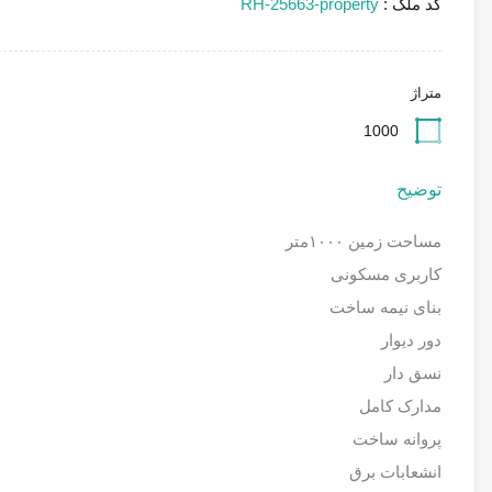
کد ملک :
RH-25663-property
متراژ
1000
توضیح
مساحت زمین ۱۰۰۰متر
کاربری مسکونی
بنای نیمه ساخت
دور دیوار
نسق دار
مدارک کامل
پروانه ساخت
انشعابات برق