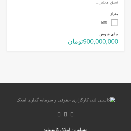
نسق معتبر…
متراژ
600
برای فروش
900,000,000تومان
مشاورین املاک کاسپیلند