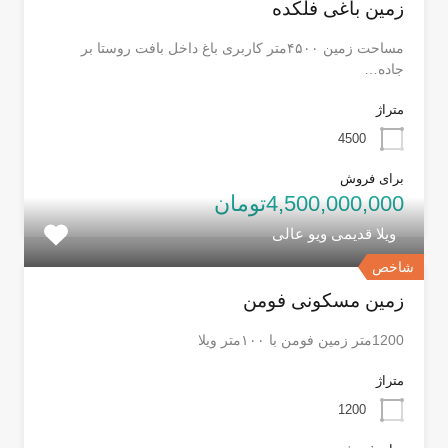
زمین باغی فلکده
مساحت زمین ۴۵۰۰متر کاربری باغ داخل بافت روستا بر
جاده…
متراژ
4500
برای فروش
4,500,000,000تومان
ویلا قدیمی ویو عالی
شاخص
زمین مسکونی فومن
1200متر زمین فومن با ۱۰۰متر ویلا
متراژ
1200