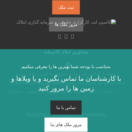
ثبت ملک
مرور ملک ها
مشاورین املاک کاسپیلند
متناسب با بودجه شما بهترین ها را معرفی میکنیم
شعبه 1: گیلان رشت جاده سراوان به فومن جاده جیرده
با کارشناسان ما تماس بگیرید و یا ویلاها و
(سقالکسار) بعد از ورزشگاه سردار جنگل روبروی ایستگاه قطار----
زمین ها را مرور کنید
--------شعبه 2: البرز، منطقه کردان، سهیلیه، خ ولیعصر، سنقرآباد
تماس با ما
02191090611 09120259611-09113329611
مرور ملک های ما