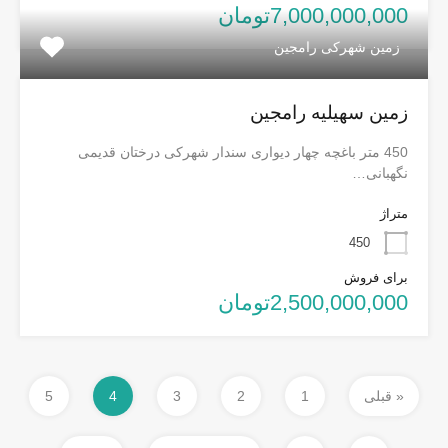
7,000,000,000تومان
زمین شهرکی رامجین
زمین سهیلیه رامجین
450 متر باغچه چهار دیواری سندار شهرکی درختان قدیمی
نگهبانی…
متراژ
450
برای فروش
2,500,000,000تومان
« قبلی
1
2
3
4
5