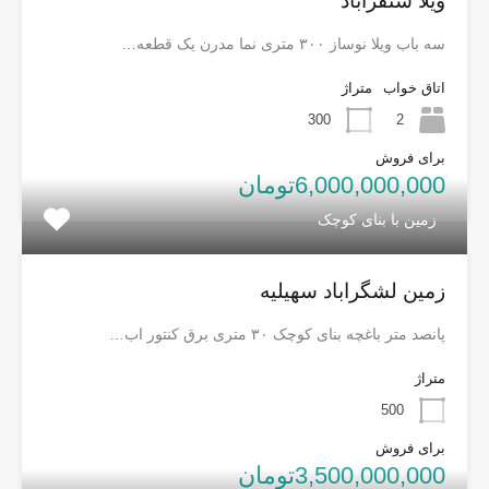
ویلا سنقراباد
سه باب ویلا نوساز ۳۰۰ متری نما مدرن یک قطعه…
اتاق خواب
متراژ
300
2
برای فروش
6,000,000,000تومان
زمین با بنای کوچک
زمین لشگراباد سهیلیه
پانصد متر باغچه بنای کوچک ۳۰ متری برق کنتور اب…
متراژ
500
برای فروش
3,500,000,000تومان