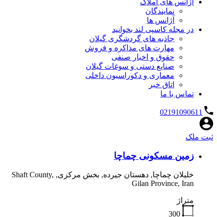
آژانس های املاک
نمایندگان
آژانس ها
در مجله کاسپی لند بخوانید
جاذبه های گردشگری گیلان
مهارت های مذاکره و فروش
حقوق و اخبار صنفی
صنایع دستی و سوغات گیلان
معماری و دکوراسیون داخلی
اتاق خبر
تماس با ما
02191090611
ثبت ملک
زمین مسکونی چماچا
خلیلان چماچا, دهستان جیرده, بخش مرکزی, Shaft County,
Gilan Province, Iran
متراژ
300