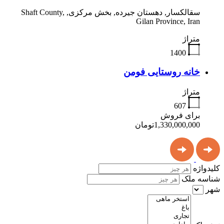
سقالکسار, دهستان جیرده, بخش مرکزی, Shaft County,
Gilan Province, Iran
متراژ
1400
خانه روستایی فومن
متراژ
607
برای فروش
1,330,000,000تومان
کلیدواژه
شناسه ملک
شهر