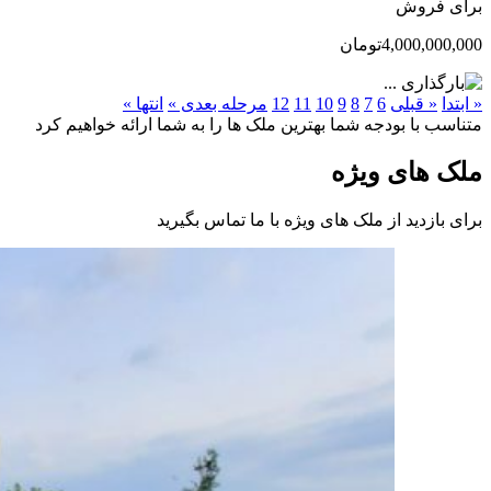
برای فروش
4,000,000,000تومان
« ابتدا
« قبلی
6
7
8
9
10
11
12
مرحله بعدی »
انتها »
متناسب با بودجه شما بهترین ملک ها را به شما ارائه خواهیم کرد
ملک های ویژه
برای بازدید از ملک های ویژه با ما تماس بگیرید