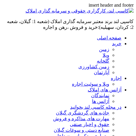
insert header and footer
کاسپی لند برند معتبر سرمایه گذاری املاک (شعبه 1: گیلان، شعبه
2: کردان، سهیلیه):خرید و فروش ،رهن و اجاره
صفحه اصلی
خرید
زمین
ویلا
گلخانه
زمین کشاورزی
آپارتمان
اجاره
ویلا و سوئیت اجاره
آژانس های املاک
نمایندگان
آژانس ها
در مجله کاسپی لند بخوانید
جاذبه های گردشگری گیلان
مهارت های مذاکره و فروش
حقوق و اخبار صنفی
صنایع دستی و سوغات گیلان
معماری و دکوراسیون داخلی