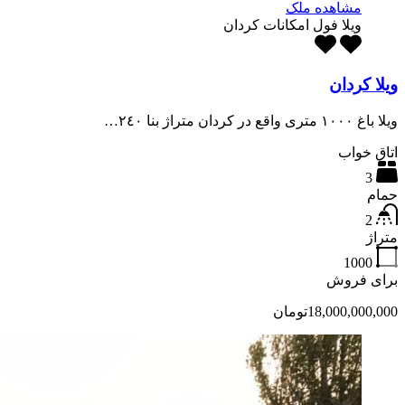
مشاهده ملک
ویلا فول امکانات کردان
ویلا کردان
ويلا باغ ١٠٠٠ مترى واقع در کردان متراژ بنا ٢٤٠…
اتاق خواب
3
حمام
2
متراژ
1000
برای فروش
18,000,000,000تومان