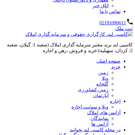
اتاق خبر
تماس با ما
02191090611
ثبت ملک
کاسپی لند برند معتبر سرمایه گذاری املاک (شعبه 1: گیلان، شعبه
2: کردان، سهیلیه):خرید و فروش ،رهن و اجاره
صفحه اصلی
خرید
زمین
ویلا
گلخانه
زمین کشاورزی
آپارتمان
اجاره
ویلا و سوئیت اجاره
آژانس های املاک
نمایندگان
آژانس ها
در مجله کاسپی لند بخوانید