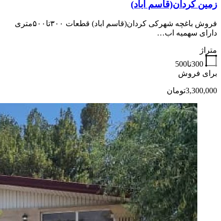
زمین کردان(قاسم آباد)
فروش باغچه شهرکی کردان(قاسم اباد) قطعات ۳۰۰تا۵۰۰متری
دارای سهمیه اب…
متراژ
300تا500
برای فروش
3,300,000تومان