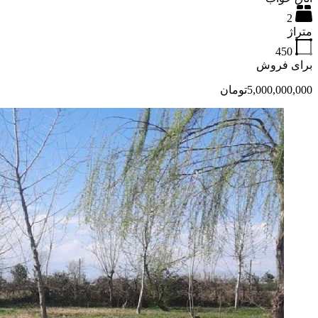
2
متراژ
450
برای فروش
5,000,000,000تومان