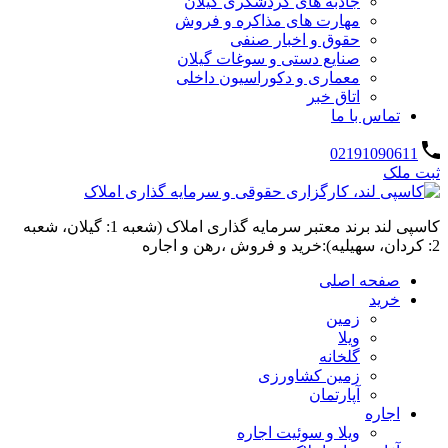
جاذبه های گردشگری گیلان
مهارت های مذاکره و فروش
حقوق و اخبار صنفی
صنایع دستی و سوغات گیلان
معماری و دکوراسیون داخلی
اتاق خبر
تماس با ما
02191090611
ثبت ملک
کاسپی لند برند معتبر سرمایه گذاری املاک (شعبه 1: گیلان، شعبه
2: کردان، سهیلیه):خرید و فروش ،رهن و اجاره
صفحه اصلی
خرید
زمین
ویلا
گلخانه
زمین کشاورزی
آپارتمان
اجاره
ویلا و سوئیت اجاره