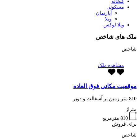
گلخانه
مسکونی
آپارتمان
ویلا
ویلا لوکس
ملک های شاخص
شاخص
مشاهده ملک
موقعیت مکانی فوق العاده
810 متر زمین بر آسفالت و دوبر
متراژ
810
مترمربع
برای فروش
شاخص