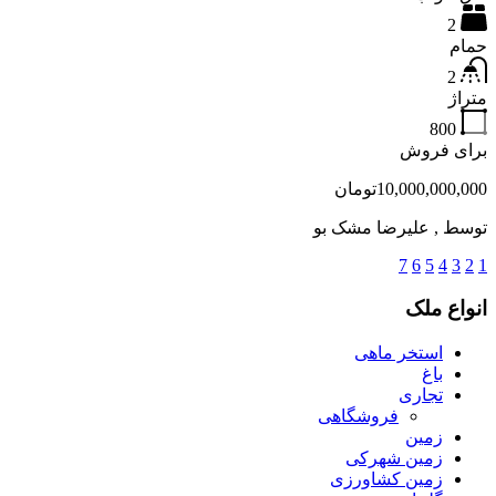
2
حمام
2
متراژ
800
برای فروش
10,000,000,000تومان
توسط
, علیرضا مشک بو
7
6
5
4
3
2
1
انواع ملک
استخر ماهی
باغ
تجاری
فروشگاهی
زمین
زمین شهرکی
زمین کشاورزی