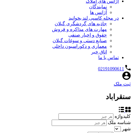
آژانس های املاک
نمایندگان
آژانس ها
در مجله کاسپی لند بخوانید
جاذبه های گردشگری گیلان
مهارت های مذاکره و فروش
حقوق و اخبار صنفی
صنایع دستی و سوغات گیلان
معماری و دکوراسیون داخلی
اتاق خبر
تماس با ما
02191090611
ثبت ملک
سنقراباد
کلیدواژه
شناسه ملک
شهر