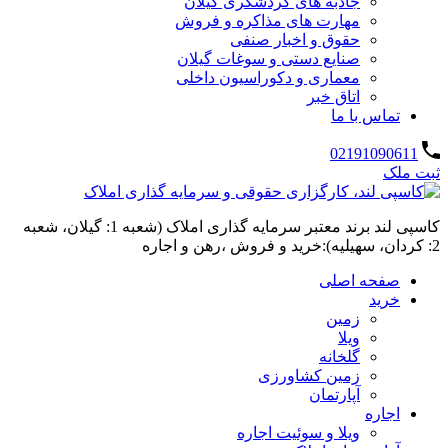
جاذبه های گردشگری گیلان
مهارت های مذاکره و فروش
حقوق و اخبار صنفی
صنایع دستی و سوغات گیلان
معماری و دکوراسیون داخلی
اتاق خبر
تماس با ما
02191090611
ثبت ملک
کاسپی لند برند معتبر سرمایه گذاری املاک (شعبه 1: گیلان، شعبه
2: کردان، سهیلیه):خرید و فروش ،رهن و اجاره
صفحه اصلی
خرید
زمین
ویلا
گلخانه
زمین کشاورزی
آپارتمان
اجاره
ویلا و سوئیت اجاره