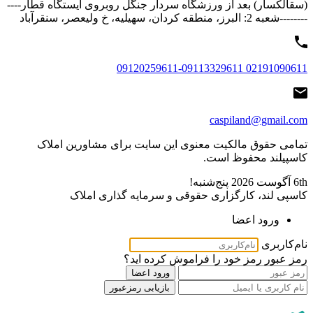
(سقالکسار) بعد از ورزشگاه سردار جنگل روبروی ایستگاه قطار----
--------شعبه 2: البرز، منطقه کردان، سهیلیه، خ ولیعصر، سنقرآباد
02191090611 09120259611-09113329611
caspiland@gmail.com
تمامی حقوق مالکیت معنوی این ‌سایت برای مشاورین املاک
کاسپیلند محفوظ است.
6th آگوست 2026
پنج‌شنبه!
کاسپی لند، کارگزاری حقوقی و سرمایه گذاری املاک
ورود اعضا
نام‌کاربری
رمز عبور
رمز خود را فراموش کرده اید؟
ورود اعضا
بازیابی رمزعبور