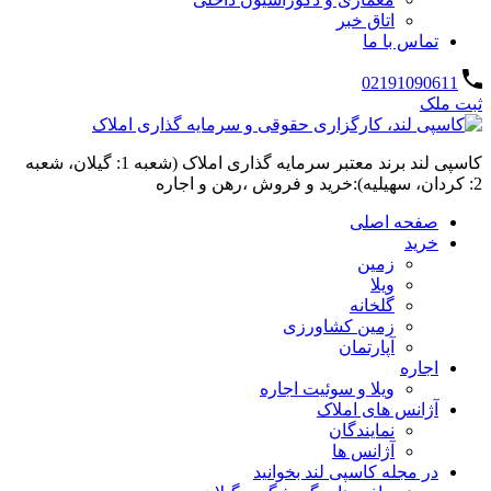
اتاق خبر
تماس با ما
02191090611
ثبت ملک
کاسپی لند برند معتبر سرمایه گذاری املاک (شعبه 1: گیلان، شعبه
2: کردان، سهیلیه):خرید و فروش ،رهن و اجاره
صفحه اصلی
خرید
زمین
ویلا
گلخانه
زمین کشاورزی
آپارتمان
اجاره
ویلا و سوئیت اجاره
آژانس های املاک
نمایندگان
آژانس ها
در مجله کاسپی لند بخوانید