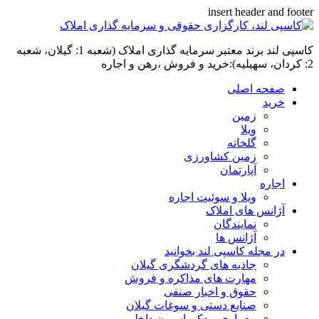
insert header and footer
کاسپی لند برند معتبر سرمایه گذاری املاک (شعبه 1: گیلان، شعبه
2: کردان، سهیلیه):خرید و فروش ،رهن و اجاره
صفحه اصلی
خرید
زمین
ویلا
گلخانه
زمین کشاورزی
آپارتمان
اجاره
ویلا و سوئیت اجاره
آژانس های املاک
نمایندگان
آژانس ها
در مجله کاسپی لند بخوانید
جاذبه های گردشگری گیلان
مهارت های مذاکره و فروش
حقوق و اخبار صنفی
صنایع دستی و سوغات گیلان
معماری و دکوراسیون داخلی