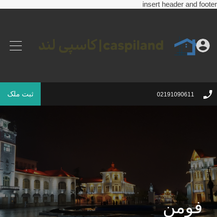
insert header and footer
ثبت ملک
02191090611
فومن