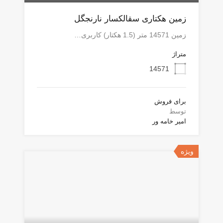
زمین هکتاری سقالکسار نارنجگل
زمین 14571 متر (1.5 هکتار) کاربری…
متراژ
14571
برای فروش
توسط
امیر خامه ور
ویژه