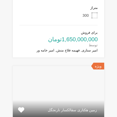
متراژ
300
برای فروش
1,650,000,000تومان
توسط
امیر ستاری, فهیمه فلاح منش, امیر خامه ور
ویژه
زمین هکتاری سقالکسار نارنجگل