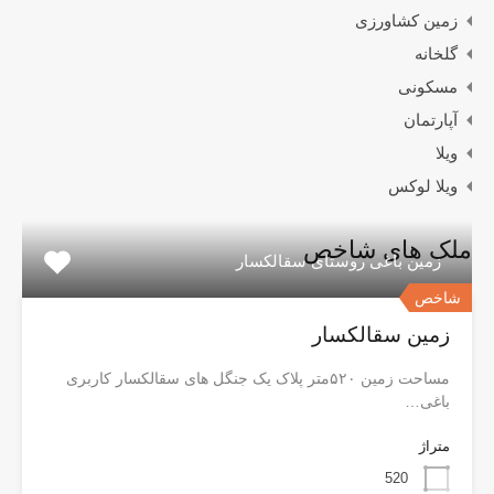
زمین کشاورزی
گلخانه
مسکونی
آپارتمان
ویلا
ویلا لوکس
ملک های شاخص
زمین باغی روستای سقالکسار
شاخص
زمین سقالکسار
مساحت زمین ۵۲۰متر پلاک یک جنگل های سقالکسار کاربری
باغی…
متراژ
520