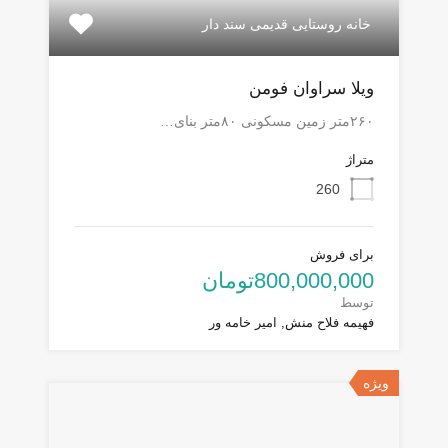
خانه روستایی قدیمی سند دار
ویلا سراوان فومن
۲۶۰متر زمین مسکونی ۸۰متر بنای…
متراژ
260
برای فروش
800,000,000تومان
توسط
فهیمه فلاح منش, امیر خامه ور
ویژه