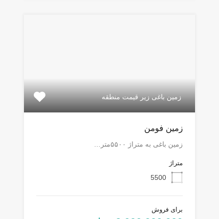
زمین باغی زیر قیمت منطقه
زمین فومن
زمین باغی به متراژ ۵۵۰۰متر…
متراژ
5500
برای فروش