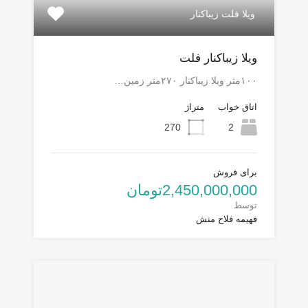
ویلا فلت زیباکنار
ویلا زیباکنار فلت
۱۰۰متر ویلا زیباکنار ۲۷۰متر زمین…
اتاق خواب
متراژ
270
2
برای فروش
2,450,000,000تومان
توسط
فهیمه فلاح منش