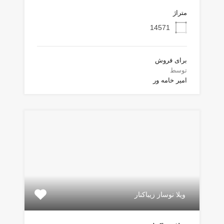
متراژ
14571
برای فروش
توسط
امیر خامه ور
ویلا نوساز زیباکنار