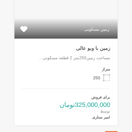
زمین مسکونی
زمین با ویو عالی
مساحت زمین250متر 2 قطعه مسکونی…
متراژ
250
برای فروش
325,000,000تومان
توسط
امیر ستاری