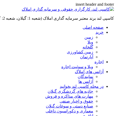
insert header and footer
کاسپی لند برند معتبر سرمایه گذاری املاک (شعبه 1: گیلان، شعبه 2: کردان، سهیلیه):خرید و فروش ،رهن و اجاره
صفحه اصلی
خرید
زمین
ویلا
گلخانه
زمین کشاورزی
آپارتمان
اجاره
ویلا و سوئیت اجاره
آژانس های املاک
نمایندگان
آژانس ها
در مجله کاسپی لند بخوانید
جاذبه های گردشگری گیلان
مهارت های مذاکره و فروش
حقوق و اخبار صنفی
صنایع دستی و سوغات گیلان
معماری و دکوراسیون داخلی
اتاق خبر