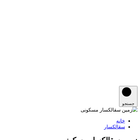
جستجو
خانه
سقالکسار