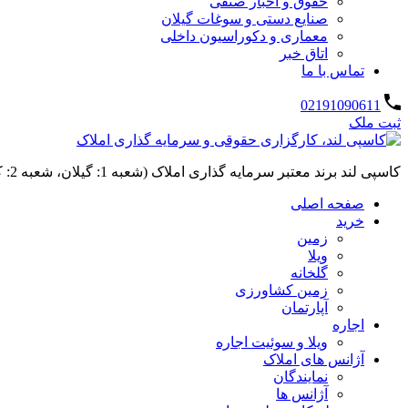
حقوق و اخبار صنفی
صنایع دستی و سوغات گیلان
معماری و دکوراسیون داخلی
اتاق خبر
تماس با ما
02191090611
ثبت ملک
کاسپی لند برند معتبر سرمایه گذاری املاک (شعبه 1: گیلان، شعبه 2: کردان، سهیلیه):خرید و فروش ،رهن و اجاره
صفحه اصلی
خرید
زمین
ویلا
گلخانه
زمین کشاورزی
آپارتمان
اجاره
ویلا و سوئیت اجاره
آژانس های املاک
نمایندگان
آژانس ها