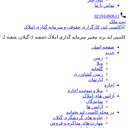
تماس با ما
02191090611
ثبت ملک
کاسپی لند برند معتبر سرمایه گذاری املاک (شعبه 1: گیلان، شعبه 2: کردان، سهیلیه):خرید و فروش ،رهن و اجاره
صفحه اصلی
خرید
زمین
ویلا
گلخانه
زمین کشاورزی
آپارتمان
اجاره
ویلا و سوئیت اجاره
آژانس های املاک
نمایندگان
آژانس ها
در مجله کاسپی لند بخوانید
جاذبه های گردشگری گیلان
مهارت های مذاکره و فروش