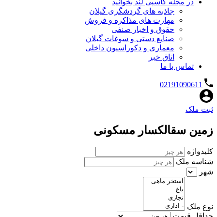
در مجله کاسپی لند بخوانید
جاذبه های گردشگری گیلان
مهارت های مذاکره و فروش
حقوق و اخبار صنفی
صنایع دستی و سوغات گیلان
معماری و دکوراسیون داخلی
اتاق خبر
تماس با ما
02191090611
ثبت ملک
زمین سقالکسار مسکونی
کلیدواژه
شناسه ملک
شهر
نوع ملک
حداقل قیمت