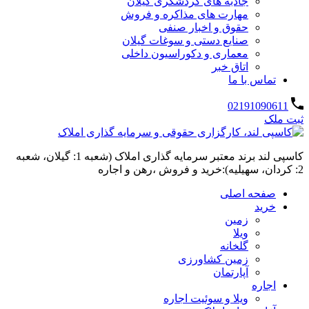
جاذبه های گردشگری گیلان
مهارت های مذاکره و فروش
حقوق و اخبار صنفی
صنایع دستی و سوغات گیلان
معماری و دکوراسیون داخلی
اتاق خبر
تماس با ما
02191090611
ثبت ملک
کاسپی لند برند معتبر سرمایه گذاری املاک (شعبه 1: گیلان، شعبه
2: کردان، سهیلیه):خرید و فروش ،رهن و اجاره
صفحه اصلی
خرید
زمین
ویلا
گلخانه
زمین کشاورزی
آپارتمان
اجاره
ویلا و سوئیت اجاره