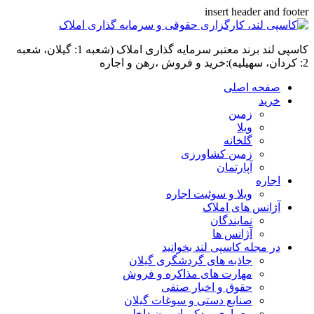
insert header and footer
کاسپی لند برند معتبر سرمایه گذاری املاک (شعبه 1: گیلان، شعبه
2: کردان، سهیلیه):خرید و فروش ،رهن و اجاره
صفحه اصلی
خرید
زمین
ویلا
گلخانه
زمین کشاورزی
آپارتمان
اجاره
ویلا و سوئیت اجاره
آژانس های املاک
نمایندگان
آژانس ها
در مجله کاسپی لند بخوانید
جاذبه های گردشگری گیلان
مهارت های مذاکره و فروش
حقوق و اخبار صنفی
صنایع دستی و سوغات گیلان
معماری و دکوراسیون داخلی