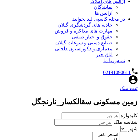
آژانس های املاک
نمایندگان
آژانس ها
در مجله کاسپی لند بخوانید
جاذبه های گردشگری گیلان
مهارت های مذاکره و فروش
حقوق و اخبار صنفی
صنایع دستی و سوغات گیلان
معماری و دکوراسیون داخلی
اتاق خبر
تماس با ما
02191090611
ثبت ملک
زمین مسکونی سقالکسار_نارنجگل
کلیدواژه
شناسه ملک
شهر