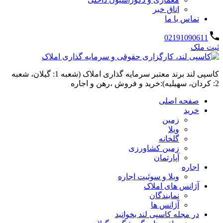
اتاق خبر
تماس با ما
02191090611
ثبت ملک
کاسپی لند برند معتبر سرمایه گذاری املاک (شعبه 1: گیلان، شعبه
2: کردان، سهیلیه):خرید و فروش ،رهن و اجاره
صفحه اصلی
خرید
زمین
ویلا
گلخانه
زمین کشاورزی
آپارتمان
اجاره
ویلا و سوئیت اجاره
آژانس های املاک
نمایندگان
آژانس ها
در مجله کاسپی لند بخوانید