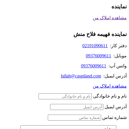
نماینده
مشاهده املاک من
نماینده فهیمه فلاح منش
دفتر کار:
02191090611
موبایل:
09376009611
واتس آپ:
09376009611
آدرس ایمیل:
fallah@caspiland.com
مشاهده املاک من
نام و نام خانوادگی
آدرس ایمیل
شماره تماس