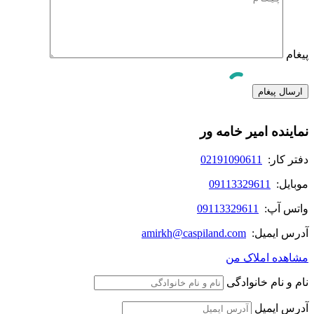
پیغام
نماینده امیر خامه ور
دفتر کار:
02191090611
موبایل:
09113329611
واتس آپ:
09113329611
آدرس ایمیل:
amirkh@caspiland.com
مشاهده املاک من
نام و نام خانوادگی
آدرس ایمیل