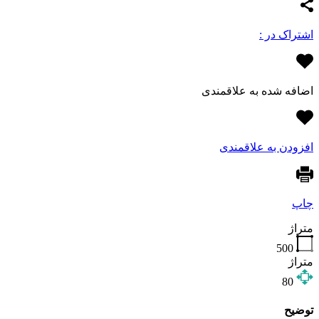
اشتراک در :
اضافه شده به علاقمندی
افزودن به علاقمندی
چاپ
متراژ
500
متراژ
80
توضیح