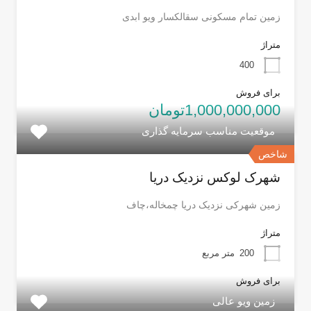
زمین تمام مسکونی سقالکسار ویو ابدی
متراژ
400
برای فروش
1,000,000,000تومان
موقعیت مناسب سرمایه گذاری
شاخص
شهرک لوکس نزدیک دریا
زمین شهرکی نزدیک دریا چمخاله،چاف
متراژ
200
متر مربع
برای فروش
زمین ویو عالی