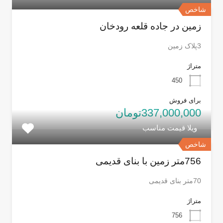
شاخص
زمین در جاده قلعه رودخان
3پلاک زمین
متراژ
450
برای فروش
337,000,000تومان
ویلا قیمت مناسب
شاخص
756متر زمین با بنای قدیمی
70متر بنای قدیمی
متراژ
756