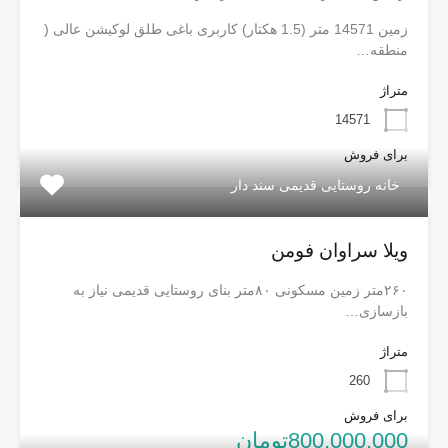
زمین 14571 متر (1.5 هکتار) کاربری باغی طلق لوکیشن عالی (
منطقه…
متراژ
14571
برای فروش
خانه روستایی قدیمی سند دار
ویلا سراوان فومن
۲۶۰متر زمین مسکونی ۸۰متر بنای روستایی قدیمی نیاز به
بازسازی…
متراژ
260
برای فروش
800,000,000تومان