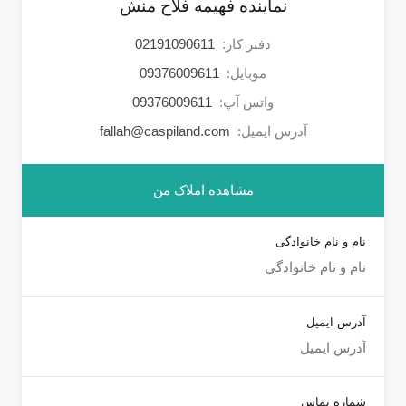
نماینده فهیمه فلاح منش
دفتر کار:
02191090611
موبایل:
09376009611
واتس آپ:
09376009611
آدرس ایمیل:
fallah@caspiland.com
مشاهده املاک من
نام و نام خانوادگی
آدرس ایمیل
شماره تماس