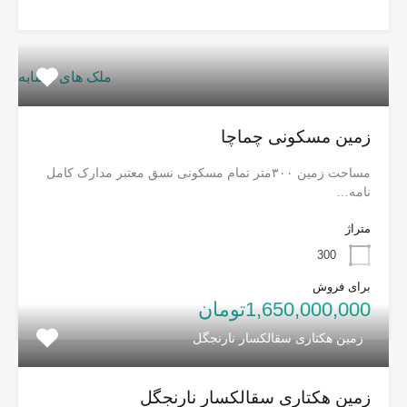
ملک های مشابه
زمین مسکونی چماچا
مساحت زمین ۳۰۰متر تمام مسکونی نسق معتبر مدارک کامل
نامه…
متراژ
300
برای فروش
1,650,000,000تومان
زمین هکتاری سقالکسار نارنجگل
زمین هکتاری سقالکسار نارنجگل