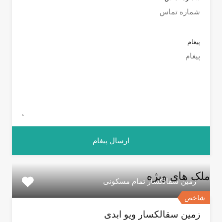
پیغام
ملک های ویژه
زمین سقالکسار تمام مسکونی
شاخص
زمین سقالکسار ویو ابدی