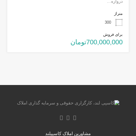
دروازه…
متراژ
300
برای فروش
700,000,000تومان
مشاورین املاک کاسپیلند