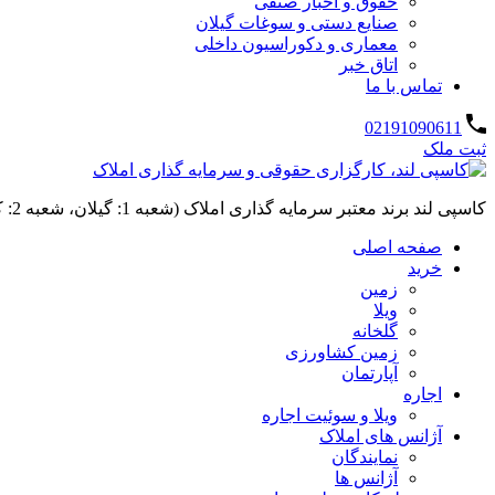
حقوق و اخبار صنفی
صنایع دستی و سوغات گیلان
معماری و دکوراسیون داخلی
اتاق خبر
تماس با ما
02191090611
ثبت ملک
کاسپی لند برند معتبر سرمایه گذاری املاک (شعبه 1: گیلان، شعبه 2: کردان، سهیلیه):خرید و فروش ،رهن و اجاره
صفحه اصلی
خرید
زمین
ویلا
گلخانه
زمین کشاورزی
آپارتمان
اجاره
ویلا و سوئیت اجاره
آژانس های املاک
نمایندگان
آژانس ها