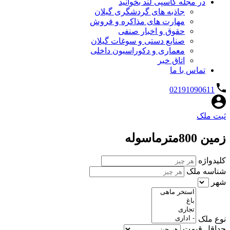
در مجله کاسپی لند بخوانید
جاذبه های گردشگری گیلان
مهارت های مذاکره و فروش
حقوق و اخبار صنفی
صنایع دستی و سوغات گیلان
معماری و دکوراسیون داخلی
اتاق خبر
تماس با ما
02191090611
ثبت ملک
زمین 800مترماسوله
کلیدواژه
شناسه ملک
شهر
نوع ملک
حداقل قیمت