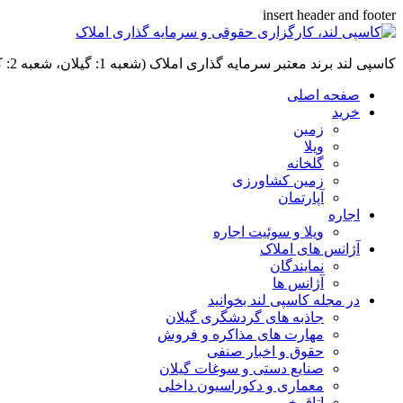
insert header and footer
کاسپی لند برند معتبر سرمایه گذاری املاک (شعبه 1: گیلان، شعبه 2: کردان، سهیلیه):خرید و فروش ،رهن و اجاره
صفحه اصلی
خرید
زمین
ویلا
گلخانه
زمین کشاورزی
آپارتمان
اجاره
ویلا و سوئیت اجاره
آژانس های املاک
نمایندگان
آژانس ها
در مجله کاسپی لند بخوانید
جاذبه های گردشگری گیلان
مهارت های مذاکره و فروش
حقوق و اخبار صنفی
صنایع دستی و سوغات گیلان
معماری و دکوراسیون داخلی
اتاق خبر