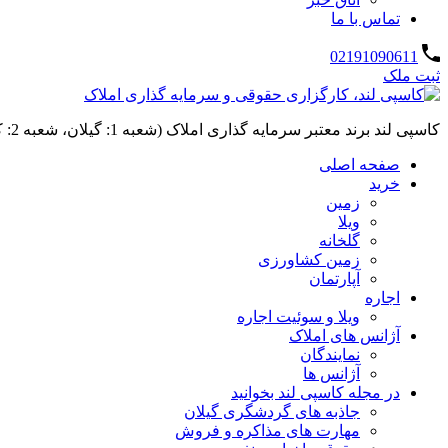
تماس با ما
02191090611
ثبت ملک
کاسپی لند برند معتبر سرمایه گذاری املاک (شعبه 1: گیلان، شعبه 2: کردان، سهیلیه):خرید و فروش ،رهن و اجاره
صفحه اصلی
خرید
زمین
ویلا
گلخانه
زمین کشاورزی
آپارتمان
اجاره
ویلا و سوئیت اجاره
آژانس های املاک
نمایندگان
آژانس ها
در مجله کاسپی لند بخوانید
جاذبه های گردشگری گیلان
مهارت های مذاکره و فروش