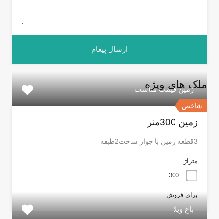
ملک های ویژه
زمین قیمت مناسب
شاخص
زمین 300متر
3قطعه زمین با جواز ساخت2طبقه
متراژ
300
برای فروش
باغ ویلا