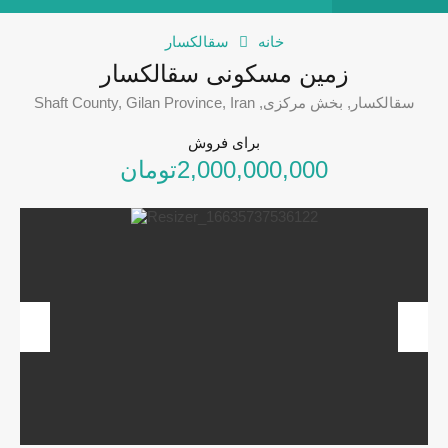
خانه
سقالکسار
زمین مسکونی سقالکسار
سقالکسار, بخش مرکزی, Shaft County, Gilan Province, Iran
برای فروش
2,000,000,000تومان
revious
Next