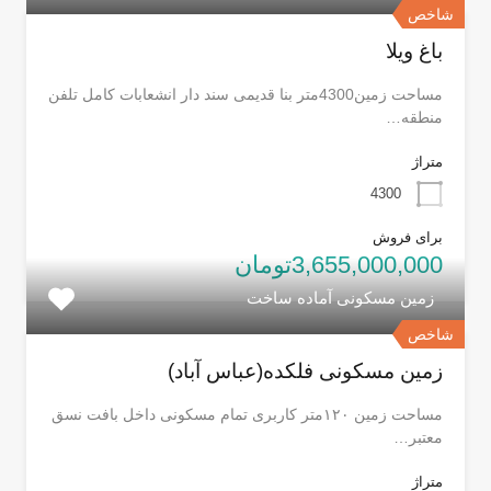
شاخص
باغ ویلا
مساحت زمین4300متر بنا قدیمی سند دار انشعابات کامل تلفن
منطقه…
متراژ
4300
برای فروش
3,655,000,000تومان
زمین مسکونی آماده ساخت
شاخص
زمین مسکونی فلکده(عباس آباد)
مساحت زمین ۱۲۰متر کاربری تمام مسکونی داخل بافت نسق
معتبر…
متراژ