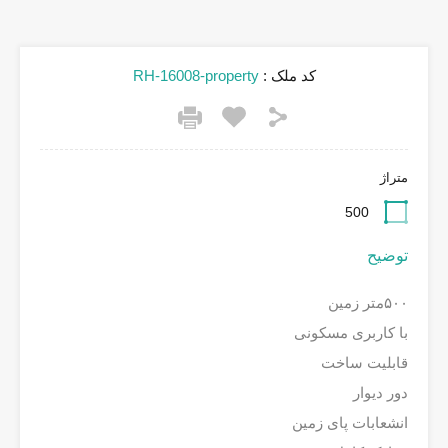
کد ملک :
RH-16008-property
متراژ
500
توضیح
۵۰۰متر زمین
با کاربری مسکونی
قابلیت ساخت
دور دیوار
انشعابات پای زمین