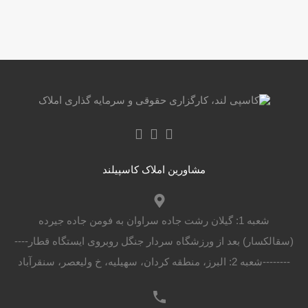
مشاورین املاک کاسپیلند
شعبه 1: گیلان رشت جاده سراوان به فومن جاده جیرده
(سقالکسار) بعد از ورزشگاه سردار جنگل روبروی ایستگاه قطار----
--------شعبه 2: البرز، منطقه کردان، سهیلیه، خ ولیعصر، سنقرآباد