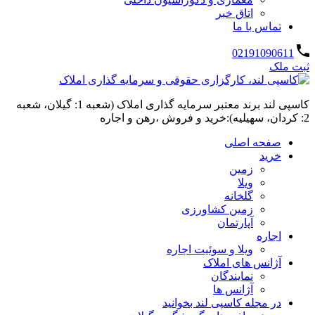
اتاق خبر
تماس با ما
02191090611
ثبت ملک
کاسپی لند برند معتبر سرمایه گذاری املاک (شعبه 1: گیلان، شعبه
2: کردان، سهیلیه):خرید و فروش ،رهن و اجاره
صفحه اصلی
خرید
زمین
ویلا
گلخانه
زمین کشاورزی
آپارتمان
اجاره
ویلا و سوئیت اجاره
آژانس های املاک
نمایندگان
آژانس ها
در مجله کاسپی لند بخوانید