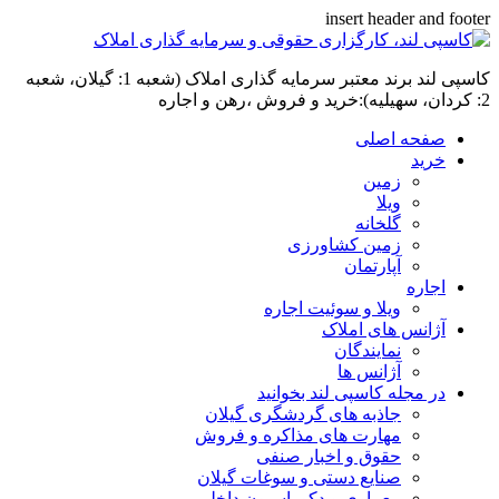
insert header and footer
کاسپی لند برند معتبر سرمایه گذاری املاک (شعبه 1: گیلان، شعبه
2: کردان، سهیلیه):خرید و فروش ،رهن و اجاره
صفحه اصلی
خرید
زمین
ویلا
گلخانه
زمین کشاورزی
آپارتمان
اجاره
ویلا و سوئیت اجاره
آژانس های املاک
نمایندگان
آژانس ها
در مجله کاسپی لند بخوانید
جاذبه های گردشگری گیلان
مهارت های مذاکره و فروش
حقوق و اخبار صنفی
صنایع دستی و سوغات گیلان
معماری و دکوراسیون داخلی