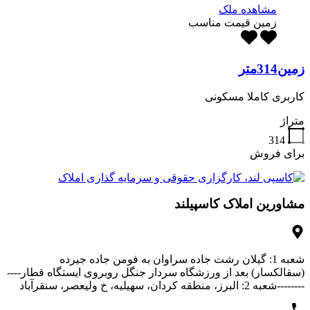
مشاهده ملک
زمین قیمت مناسب
زمین314متر
کاربری کاملا مسکونی
متراژ
314
برای فروش
مشاورین املاک کاسپیلند
شعبه 1: گیلان رشت جاده سراوان به فومن جاده جیرده
(سقالکسار) بعد از ورزشگاه سردار جنگل روبروی ایستگاه قطار----
--------شعبه 2: البرز، منطقه کردان، سهیلیه، خ ولیعصر، سنقرآباد