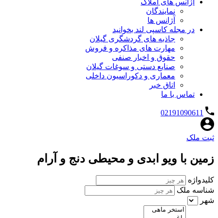
آژانس های املاک
نمایندگان
آژانس ها
در مجله کاسپی لند بخوانید
جاذبه های گردشگری گیلان
مهارت های مذاکره و فروش
حقوق و اخبار صنفی
صنایع دستی و سوغات گیلان
معماری و دکوراسیون داخلی
اتاق خبر
تماس با ما
02191090611
ثبت ملک
زمین با ویو ابدی و محیطی دنج و آرام
کلیدواژه
شناسه ملک
شهر