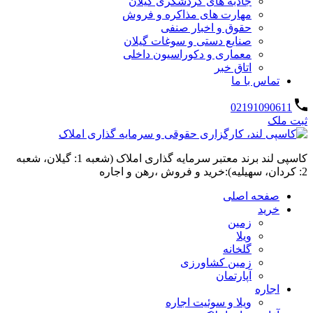
جاذبه های گردشگری گیلان
مهارت های مذاکره و فروش
حقوق و اخبار صنفی
صنایع دستی و سوغات گیلان
معماری و دکوراسیون داخلی
اتاق خبر
تماس با ما
02191090611
ثبت ملک
کاسپی لند برند معتبر سرمایه گذاری املاک (شعبه 1: گیلان، شعبه
2: کردان، سهیلیه):خرید و فروش ،رهن و اجاره
صفحه اصلی
خرید
زمین
ویلا
گلخانه
زمین کشاورزی
آپارتمان
اجاره
ویلا و سوئیت اجاره