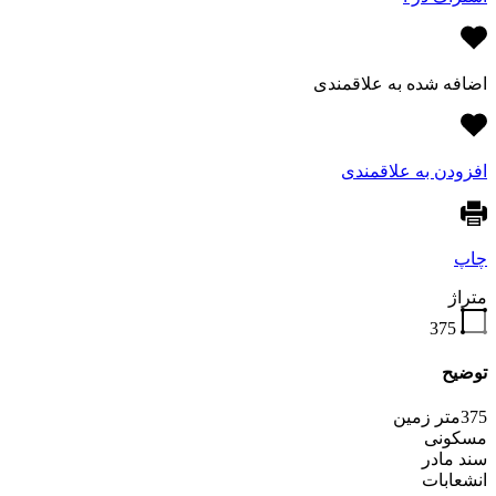
اضافه شده به علاقمندی
افزودن به علاقمندی
چاپ
متراژ
375
توضیح
375متر زمین
مسکونی
سند مادر
انشعابات