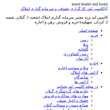
insert header and footer
کاسپی لند برند معتبر سرمایه گذاری املاک (شعبه 1: گیلان، شعبه
2: کردان، سهیلیه):خرید و فروش ،رهن و اجاره
صفحه اصلی
خرید
زمین
ویلا
گلخانه
زمین کشاورزی
آپارتمان
اجاره
ویلا و سوئیت اجاره
آژانس های املاک
نمایندگان
آژانس ها
در مجله کاسپی لند بخوانید
جاذبه های گردشگری گیلان
مهارت های مذاکره و فروش
حقوق و اخبار صنفی
صنایع دستی و سوغات گیلان
معماری و دکوراسیون داخلی