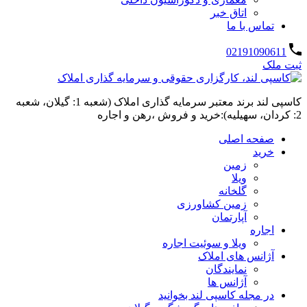
اتاق خبر
تماس با ما
02191090611
ثبت ملک
کاسپی لند برند معتبر سرمایه گذاری املاک (شعبه 1: گیلان، شعبه
2: کردان، سهیلیه):خرید و فروش ،رهن و اجاره
صفحه اصلی
خرید
زمین
ویلا
گلخانه
زمین کشاورزی
آپارتمان
اجاره
ویلا و سوئیت اجاره
آژانس های املاک
نمایندگان
آژانس ها
در مجله کاسپی لند بخوانید