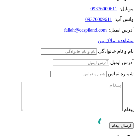
موبایل:
09376009611
واتس آپ:
09376009611
آدرس ایمیل:
fallah@caspiland.com
مشاهده املاک من
نام و نام خانوادگی
آدرس ایمیل
شماره تماس
پیغام