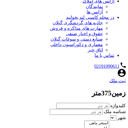
آژانس های املاک
نمایندگان
آژانس ها
در مجله کاسپی لند بخوانید
جاذبه های گردشگری گیلان
مهارت های مذاکره و فروش
حقوق و اخبار صنفی
صنایع دستی و سوغات گیلان
معماری و دکوراسیون داخلی
اتاق خبر
تماس با ما
02191090611
ثبت ملک
زمین375متر
کلیدواژه
شناسه ملک
شهر