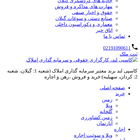
جاذبه های گردشگری گیلان
مهارت های مذاکره و فروش
حقوق و اخبار صنفی
صنایع دستی و سوغات گیلان
معماری و دکوراسیون داخلی
اتاق خبر
تماس با ما
02191090611
ثبت ملک
کاسپی لند برند معتبر سرمایه گذاری املاک (شعبه 1: گیلان، شعبه
2: کردان، سهیلیه):خرید و فروش ،رهن و اجاره
صفحه اصلی
خرید
زمین
ویلا
گلخانه
زمین کشاورزی
آپارتمان
اجاره
ویلا و سوئیت اجاره