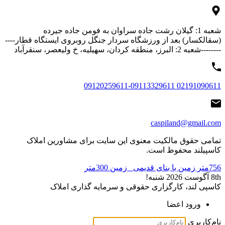
شعبه 1: گیلان رشت جاده سراوان به فومن جاده جیرده
(سقالکسار) بعد از ورزشگاه سردار جنگل روبروی ایستگاه قطار----
--------شعبه 2: البرز، منطقه کردان، سهیلیه، خ ولیعصر، سنقرآباد
02191090611 09120259611-09113329611
caspiland@gmail.com
تمامی حقوق مالکیت معنوی این ‌سایت برای مشاورین املاک
کاسپیلند محفوظ است.
756متر زمین با بنای قدیمی
زمین 300متر
8th آگوست 2026
شنبه!
کاسپی لند، کارگزاری حقوقی و سرمایه گذاری املاک
ورود اعضا
نام‌کاربری