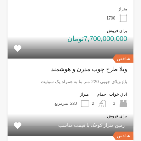
متراژ
1700
برای فروش
7,700,000,000تومان
شاخص
ویلا طرح چوب مدرن و هوشمند
باغ ویلای چوبی 220 متر بنا به همراه یک سوئیت…
اتاق خواب
حمام
متراژ
3
2
220
مترمربع
برای فروش
زمین متراژ کوچک با قیمت مناسب
شاخص