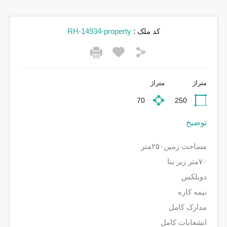
کد ملک :
RH-14934-property
متراژ
متراژ
70
250
توضیح
مساحت زمین۲۵۰متر
۷۰متر زیر بنا
دوبلکس
نیمه کاره
مدارک کامل
انشعابات کامل