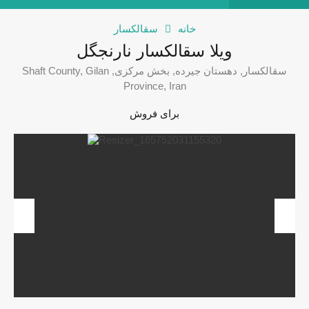
خانه
سقالکسار
ویلا سقالکسار نارنجگل
سقالکسار, دهستان جیرده, بخش مرکزی, Shaft County, Gilan
Province, Iran
برای فروش
revious
Next