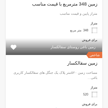
زمین 348 مترمربع با قیمت مناسب
متراز پایین و قیمت مناسب
متراژ
348
متر مربع
برای فروش
زمین باغی روستای سقالکسار
شاخص
زمین سقالکسار
مساحت زمین ۵۲۰متر پلاک یک جنگل های سقالکسار کاربری
باغی…
متراژ
520
برای فروش