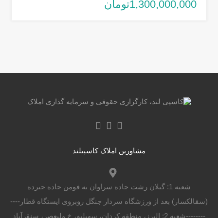
1,300,000,000تومان
مشاورین املاک کاسپیلند
شعبه 1: گیلان رشت جاده سراوان به فومن جاده جیرده
(سقالکسار) بعد از ورزشگاه سردار جنگل روبروی ایستگاه قطار----
--------شعبه 2: البرز، منطقه کردان، سهیلیه، خ ولیعصر، سنقرآباد