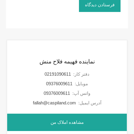
نماینده فهیمه فلاح منش
دفتر کار:
02191090611
موبایل:
09376009611
واتس آپ:
09376009611
آدرس ایمیل:
fallah@caspiland.com
مشاهده املاک من