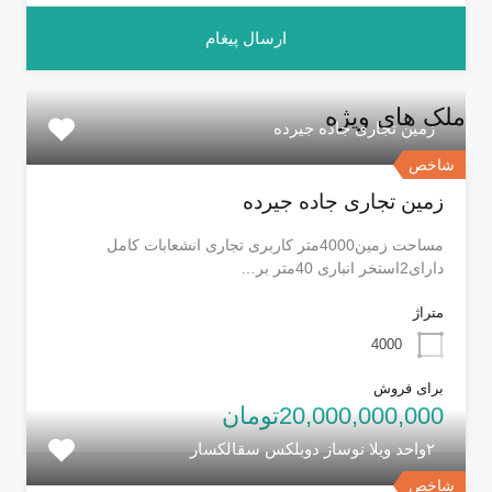
ملک های ویژه
زمین تجاری جاده جیرده
شاخص
زمین تجاری جاده جیرده
مساحت زمین4000متر کاربری تجاری انشعابات کامل
دارای2استخر انباری 40متر بر…
متراژ
4000
برای فروش
20,000,000,000تومان
۲واحد ویلا نوساز دوبلکس سقالکسار
شاخص