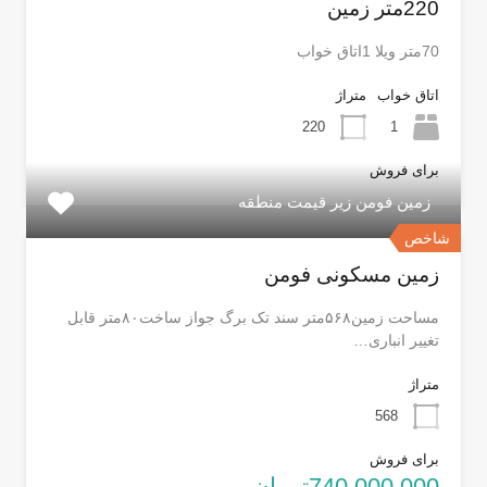
220متر زمین
70متر ویلا 1اتاق خواب
اتاق خواب
متراژ
220
1
برای فروش
زمین فومن زیر قیمت منطقه
شاخص
زمین مسکونی فومن
مساحت زمین۵۶۸متر سند تک برگ جواز ساخت۸۰متر قابل
تغییر انباری…
متراژ
568
برای فروش
740,000,000تومان