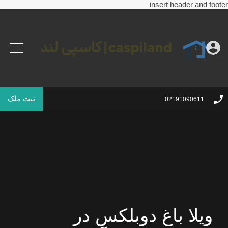
insert header and footer
ثبت ملک
02191090611
ویلا باغ دوبلکس در