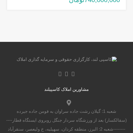
مشاورین املاک کاسپیلند
شعبه 1: گیلان رشت جاده سراوان به فومن جاده جیرده
(سقالکسار) بعد از ورزشگاه سردار جنگل روبروی ایستگاه قطار----
--------شعبه 2: البرز، منطقه کردان، سهیلیه، خ ولیعصر، سنقرآباد