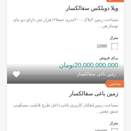
ویلا دوبلکس سقالکسار
مساحت زمین ۳پلاک۴۰۰۰متری جمعا۱۲هزار متر دارای دو بنای
نوساز هر…
متراژ
12000
برای فروش
20,000,000,000تومان
زمین باغی سقالکسار
شاخص
زمین باغی سقالکسار
مساحت زمین1هکتار کاربری باغی داخل طرح قابلیت مسکونی
نسق معتبر…
متراژ