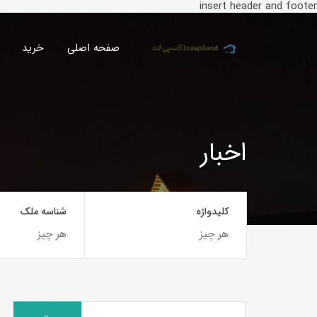
insert header and footer
صفحه اصلی
خرید
اخبار
کلیدواژه
شناسه ملک
جستجو