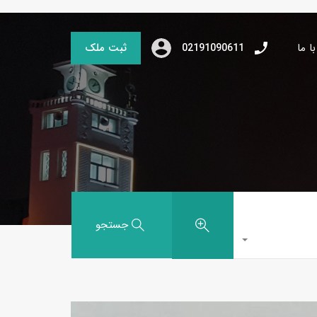
ا ما
ثبت ملک
02191090611
جستجو