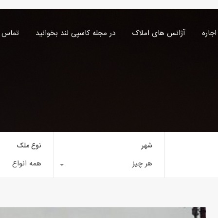
اجاره
آژانس های املاک
در مجله کاسپی لند بخوانید
تماس ب
شهر
نوع ملک
هر چیز
همه انواع