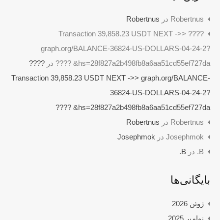
Robertnus
در
Robertnus
???? Transaction 39,858.23 USDT NEXT ->>
graph.org/BALANCE-36824-US-DOLLARS-04-24-2?
hs=28f827a2b498fb8a6aa51cd55ef727da& ????
در
????
Transaction 39,858.23 USDT NEXT ->> graph.org/BALANCE-
36824-US-DOLLARS-04-24-2?
hs=28f827a2b498fb8a6aa51cd55ef727da& ????
Robertnus
در
Robertnus
Josephmok
در
Josephmok
B.
در
B.
بایگانی‌ها
ژوئن 2026
نوامبر 2025