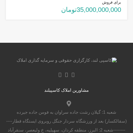
برای فروش
35,000,000,000تومان
مشاورین املاک کاسپیلند
شعبه 1: گیلان رشت جاده سراوان به فومن جاده جیرده
(سقالکسار) بعد از ورزشگاه سردار جنگل روبروی ایستگاه قطار----
--------شعبه 2: البرز، منطقه کردان، سهیلیه، خ ولیعصر، سنقرآباد