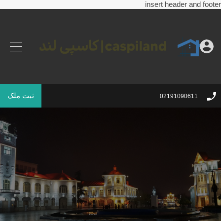
insert header and footer
ثبت ملک
02191090611