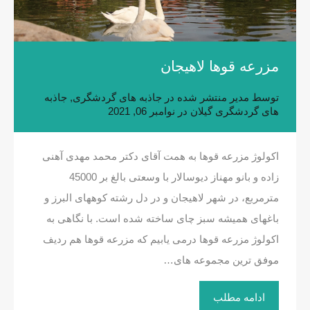
مزرعه قوها لاهیجان
توسط
مدیر
منتشر شده در
جاذبه های گردشگری
,
جاذبه
های گردشگری گیلان
در
نوامبر 06, 2021
اکولوژ مزرعه قوها به همت آقای دکتر محمد مهدی آهنی
زاده و بانو مهناز دیوسالار با وسعتی بالغ بر 45000
مترمربع، در شهر لاهیجان و در دل رشته کوههای البرز و
باغهای همیشه سبز چای ساخته شده است. با نگاهی به
اکولوژ مزرعه قوها درمی یابیم که مزرعه قوها هم ردیف
موفق ترین مجموعه های…
ادامه مطلب