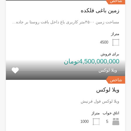
شاخص
زمین باغی فلکده
مساحت زمین ۴۵۰۰متر کاربری باغ داخل بافت روستا بر جاده…
متراژ
4500
برای فروش
4,500,000,000تومان
ویلا لوکس
شاخص
ویلا لوکس
ویلا لوکس فول فرنیش
اتاق خواب
متراژ
1000
5